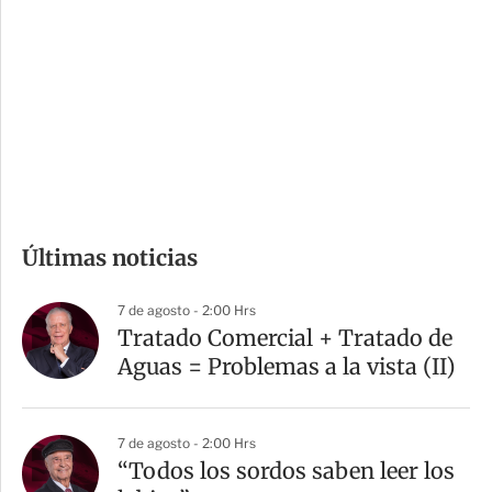
n
a
e
r
s
d
e
c
o
m
Últimas noticias
p
a
7 de agosto - 2:00 Hrs
r
Tratado Comercial + Tratado de
t
Aguas = Problemas a la vista (II)
i
r
7 de agosto - 2:00 Hrs
“Todos los sordos saben leer los