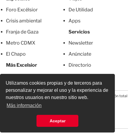
Foro Excélsior
De Utilidad
Crisis ambiental
Apps
Franja de Gaza
Servicios
Metro CDMX
Newsletter
El Chapo
Anúnciate
Más Excelsior
Directorio
Mujeres
Suscripciones
Utilizamos cookies propias y de terceros para
personalizar y mejorar el uso y la experiencia de
© 2026 Todos los derechos reservados. Prohibida la reproducción total
nuestros usuarios en nuestro sitio web.
o parcial, incluyendo cualquier medio electrónico*
Más información
Aceptar