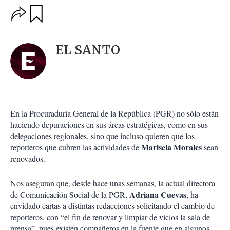
O
G
u
p
a
c
r
i
d
EL SANTO
o
a
n
r
e
s
d
e
c
En la Procuraduría General de la República (PGR) no sólo están
o
haciendo depuraciones en sus áreas estratégicas, como en sus
m
delegaciones regionales, sino que incluso quieren que los
p
a
Marisela Morales
reporteros que cubren las actividades de
sean
r
renovados.
t
i
Nos aseguran que, desde hace unas semanas, la actual directora
r
Adriana Cuevas
de Comunicación Social de la PGR,
, ha
envidado cartas a distintas redacciones solicitando el cambio de
reporteros, con “el fin de renovar y limpiar de vicios la sala de
prensa”, pues existen compañeros en la fuente que en algunos