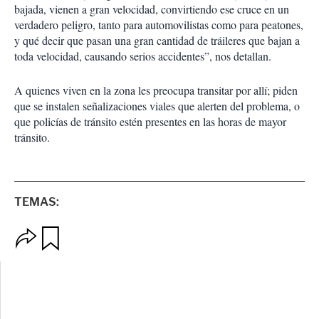
bajada, vienen a gran velocidad, convirtiendo ese cruce en un
verdadero peligro, tanto para automovilistas como para peatones,
y qué decir que pasan una gran cantidad de tráileres que bajan a
toda velocidad, causando serios accidentes”, nos detallan.
A quienes viven en la zona les preocupa transitar por allí; piden
que se instalen señalizaciones viales que alerten del problema, o
que policías de tránsito estén presentes en las horas de mayor
tránsito.
TEMAS:
O
G
p
u
c
a
i
r
o
d