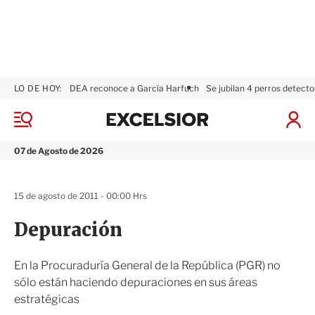
LO DE HOY:
DEA reconoce a García Harfuch
Se jubilan 4 perros detecto
E
x
M
I
c
e
n
n
e
i
07 de Agosto de 2026
ú
l
c
s
i
i
a
15 de agosto de 2011 - 00:00 Hrs
o
r
r
S
Depuración
e
s
i
En la Procuraduría General de la República (PGR) no
ó
sólo están haciendo depuraciones en sus áreas
n
estratégicas