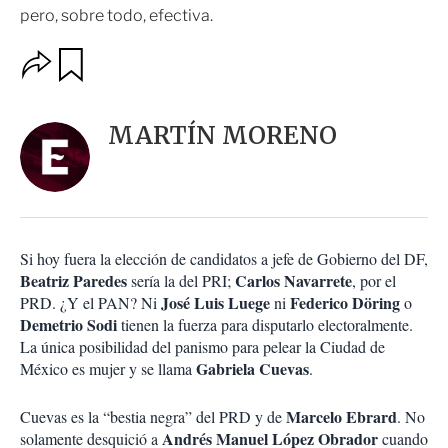
pero, sobre todo, efectiva.
O
G
u
p
a
c
r
i
d
MARTÍN MORENO
o
a
n
r
e
s
d
e
c
Si hoy fuera la elección de candidatos a jefe de Gobierno del DF,
o
Beatriz Paredes
Carlos Navarrete
sería la del PRI;
, por el
m
José Luis Luege
Federico Döring
PRD. ¿Y el PAN? Ni
ni
o
p
Demetrio Sodi
a
tienen la fuerza para disputarlo electoralmente.
r
La única posibilidad del panismo para pelear la Ciudad de
t
Gabriela Cuevas
México es mujer y se llama
.
i
r
Marcelo Ebrard
Cuevas es la “bestia negra” del PRD y de
. No
Andrés
Manuel López Obrador
solamente desquició a
cuando