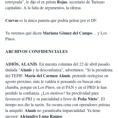
Rojas
retrógrada”, le dijo el ex priista
, secretario de Turismo
capitalino. A la falta de argumentos, la ofensa.
Cuevas
es la única panista que podría pelear por el DF.
Mariana Gómez del Campo
Ya veremos qué dicen
… y Los
Pinos.
ARCHIVOS CONFIDENCIALES
ADIÓS, ALANÍS
. En nuestra columna del 22 de abril pasado,
Alanís
titulada “
y la desconfianza”, advertimos: “Si la presidenta
María del Carmen Alanís
del TEPJF,
, pretende reelegirse en
agosto próximo, más le valdría ir pensando en buscar otra
chamba, porque en Los Pinos, en el PAN y en el PRD le han
perdido la confianza. ¿Los motivos? Su proclividad para
Peña Nieto
favorecer al PRI y su parcialidad a favor de
”. El
tiempo nos dio la razón. Su oscura cena con operadores priistas
Alanís
la aniquiló.
no garantizaba imparcialidad. Ya tiene
Alejandro Luna Ramos
sucesor:
.