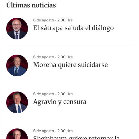
m
Últimas noticias
p
a
6 de agosto - 2:00 Hrs
r
El sátrapa saluda el diálogo
t
i
r
6 de agosto - 2:00 Hrs
Morena quiere suicidarse
6 de agosto - 2:00 Hrs
Agravio y censura
6 de agosto - 2:00 Hrs
Sheinbaum quiere retomar la