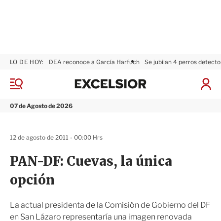
LO DE HOY:
DEA reconoce a García Harfuch
Se jubilan 4 perros detecto
E
x
M
I
c
e
n
n
e
i
07 de Agosto de 2026
ú
l
c
s
i
i
a
12 de agosto de 2011 - 00:00 Hrs
o
r
r
S
PAN-DF: Cuevas, la única
e
s
opción
i
ó
n
La actual presidenta de la Comisión de Gobierno del DF
en San Lázaro representaría una imagen renovada