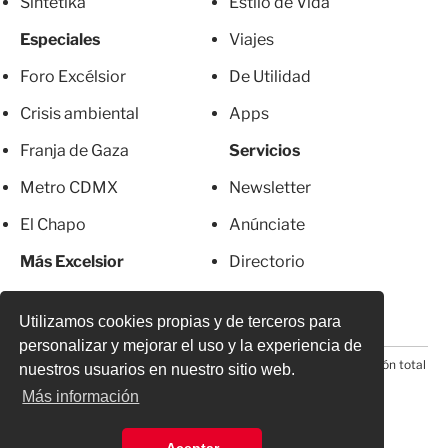
Sintetika
Estilo de Vida
Especiales
Viajes
Foro Excélsior
De Utilidad
Crisis ambiental
Apps
Franja de Gaza
Servicios
Metro CDMX
Newsletter
El Chapo
Anúnciate
Más Excelsior
Directorio
Mujeres
Suscripciones
Utilizamos cookies propias y de terceros para
personalizar y mejorar el uso y la experiencia de
© 2026 Todos los derechos reservados. Prohibida la reproducción total
nuestros usuarios en nuestro sitio web.
o parcial, incluyendo cualquier medio electrónico*
Más información