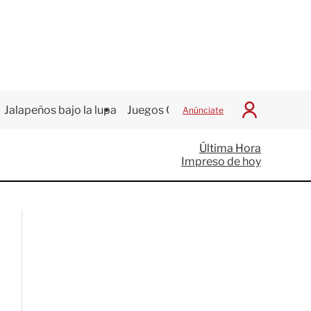
Jalapeños bajo la lupa
Juegos Centroamericanos
Anúnciate
I
n
i
Última Hora
c
Impreso de hoy
i
a
r
S
e
s
i
ó
n