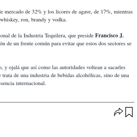
n de mercado de 32% y los licores de agave, de 17%, mientras
 whiskey, ron, brandy y vodka.
Francisco J.
al de la Industria Tequilera, que preside
ión de un frente común para evitar que estos dos sectores se
, y ojalá que así como las autoridades voltean a sacarles
 trata de una industria de bebidas alcohólicas, sino de una
sencia internacional.
O
p
u
c
a
i
r