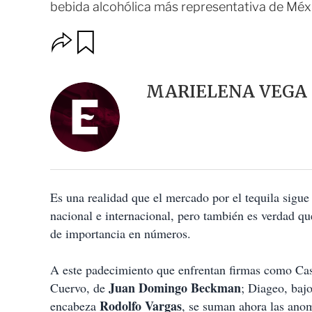
bebida alcohólica más representativa de Méx
O
G
u
p
a
c
r
i
d
MARIELENA VEGA
o
a
n
r
e
s
d
e
c
o
Es una realidad que el mercado por el tequila sigue
m
p
nacional e internacional, pero también es verdad que
a
de importancia en números.
r
t
i
A este padecimiento que enfrentan firmas como C
r
Juan Domingo Beckman
Cuervo, de
; Diageo, baj
Rodolfo Vargas
encabeza
, se suman ahora las anom