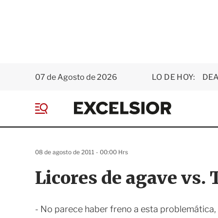
07 de Agosto de 2026
LO DE HOY:
DEA
E
x
M
c
e
e
n
l
ú
s
08 de agosto de 2011 - 00:00 Hrs
i
o
Licores de agave vs. 
r
- No parece haber freno a esta problemática, 