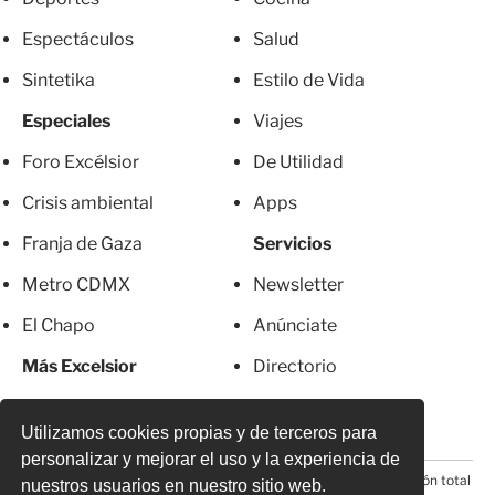
Espectáculos
Salud
Sintetika
Estilo de Vida
Especiales
Viajes
Foro Excélsior
De Utilidad
Crisis ambiental
Apps
Franja de Gaza
Servicios
Metro CDMX
Newsletter
El Chapo
Anúnciate
Más Excelsior
Directorio
Mujeres
Suscripciones
Utilizamos cookies propias y de terceros para
personalizar y mejorar el uso y la experiencia de
© 2026 Todos los derechos reservados. Prohibida la reproducción total
nuestros usuarios en nuestro sitio web.