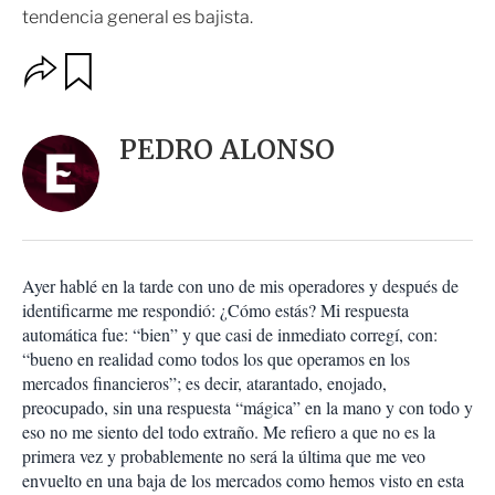
tendencia general es bajista.
O
G
u
p
a
c
r
i
d
PEDRO ALONSO
o
a
n
r
e
s
d
e
c
Ayer hablé en la tarde con uno de mis operadores y después de
o
identificarme me respondió: ¿Cómo estás? Mi respuesta
m
automática fue: “bien” y que casi de inmediato corregí, con:
p
a
“bueno en realidad como todos los que operamos en los
r
mercados financieros”; es decir, atarantado, enojado,
t
preocupado, sin una respuesta “mágica” en la mano y con todo y
i
eso no me siento del todo extraño. Me refiero a que no es la
r
primera vez y probablemente no será la última que me veo
envuelto en una baja de los mercados como hemos visto en esta