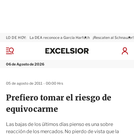
LO DE HOY:
La DEA reconoce a García Harfuch
¡Rescaten al Schnauzer!
E
x
M
I
c
e
n
n
e
i
06 de Agosto de 2026
ú
l
c
s
i
i
a
05 de agosto de 2011 - 00:00 Hrs
o
r
r
S
Prefiero tomar el riesgo de
e
s
equivocarme
i
ó
n
Las bajas de los últimos días pienso es una sobre
reacción de los mercados. No pierdo de vista que la