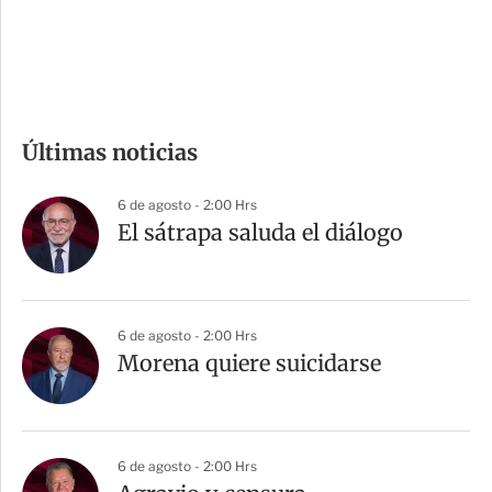
d
e
c
o
m
Últimas noticias
p
a
6 de agosto - 2:00 Hrs
r
El sátrapa saluda el diálogo
t
i
r
6 de agosto - 2:00 Hrs
Morena quiere suicidarse
6 de agosto - 2:00 Hrs