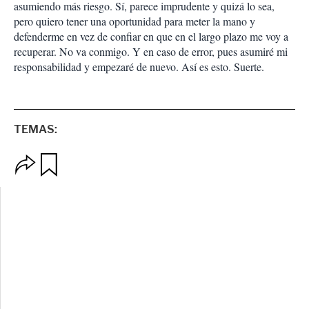
asumiendo más riesgo. Sí, parece imprudente y quizá lo sea,
pero quiero tener una oportunidad para meter la mano y
defenderme en vez de confiar en que en el largo plazo me voy a
recuperar. No va conmigo. Y en caso de error, pues asumiré mi
responsabilidad y empezaré de nuevo. Así es esto. Suerte.
TEMAS:
O
G
p
u
c
a
i
r
o
d
n
a
e
r
s