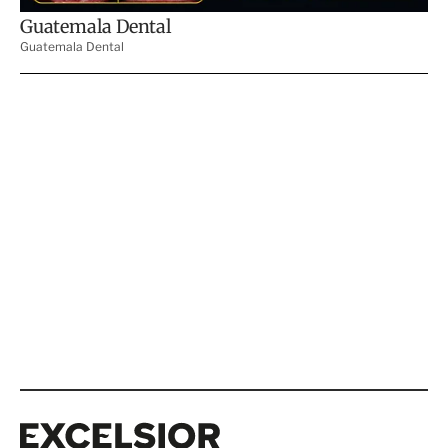
Excelsior
Excelsior