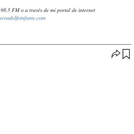
 98.5 FM o a través de mi portal de internet
voadolfoinfante.com
O
p
u
c
a
i
r
o
d
n
a
e
r
s
d
e