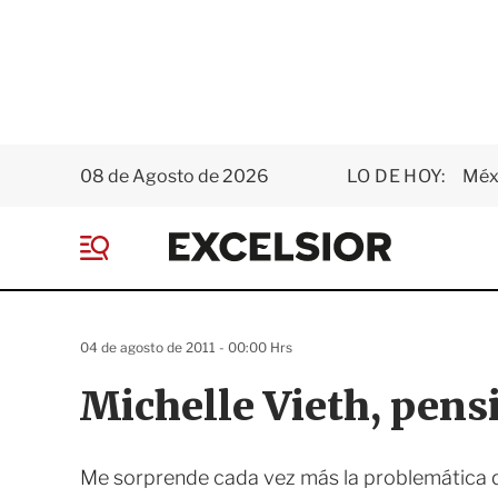
08 de Agosto de 2026
LO DE HOY:
Méxi
E
x
M
c
e
e
n
l
ú
s
04 de agosto de 2011 - 00:00 Hrs
i
o
Michelle Vieth, pen
r
Me sorprende cada vez más la problemática qu