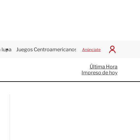
 lupa
Juegos Centroamericanos
Anúnciate
I
n
i
Última Hora
c
Impreso de hoy
i
a
r
S
e
s
i
ó
n