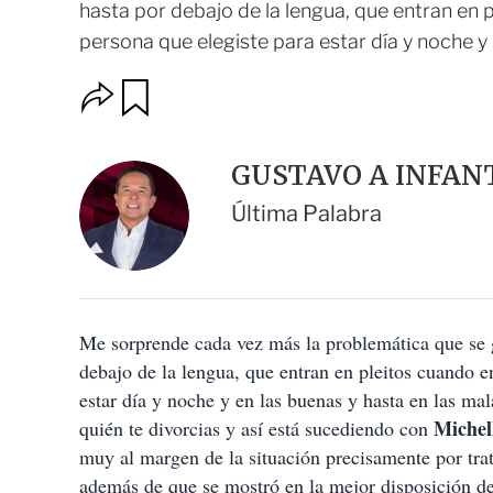
hasta por debajo de la lengua, que entran en 
persona que elegiste para estar día y noche y e
O
G
u
p
a
c
r
i
d
GUSTAVO A INFAN
o
a
n
r
Última Palabra
e
s
d
e
c
o
Me sorprende cada vez más la problemática que se g
m
p
debajo de la lengua, que entran en pleitos cuando e
a
estar día y noche y en las buenas y hasta en las ma
r
t
Michel
quién te divorcias y así está sucediendo con
i
muy al margen de la situación precisamente por trat
r
además de que se mostró en la mejor disposición de