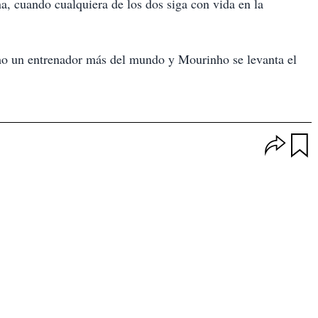
a, cuando cualquiera de los dos siga con vida en la
mo un entrenador más del mundo y Mourinho se levanta el
O
p
u
c
a
i
r
o
d
n
a
e
r
s
d