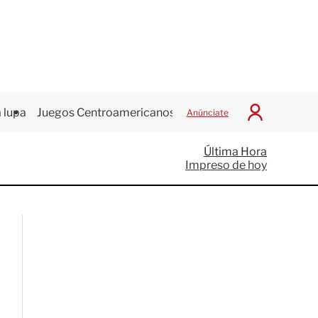
 lupa
Juegos Centroamericanos
Anúnciate
I
n
i
Última Hora
c
Impreso de hoy
i
a
r
S
e
s
i
ó
n