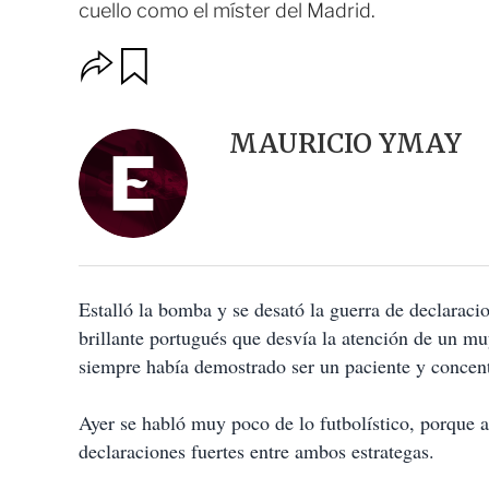
cuello como el míster del Madrid.
O
G
u
p
a
c
r
i
d
MAURICIO YMAY
o
a
n
r
e
s
d
e
c
o
Estalló la bomba y se desató la guerra de declarac
m
p
brillante portugués que desvía la atención de un mu
a
siempre había demostrado ser un paciente y concent
r
t
i
Ayer se habló muy poco de lo futbolístico, porque 
r
declaraciones fuertes entre ambos estrategas.