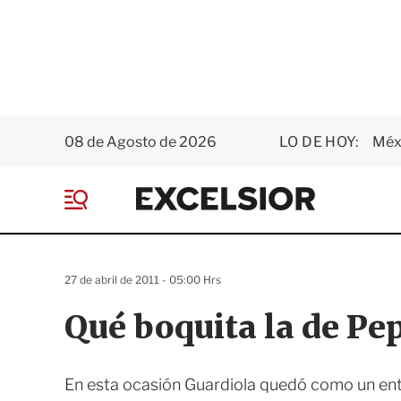
08 de Agosto de 2026
LO DE HOY:
Méxi
E
x
M
c
e
e
n
l
ú
s
27 de abril de 2011 - 05:00 Hrs
i
o
Qué boquita la de Pe
r
En esta ocasión Guardiola quedó como un ent