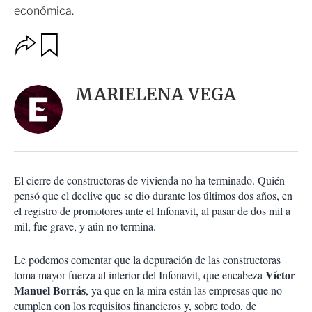
económica.
O
G
u
p
a
c
r
i
d
MARIELENA VEGA
o
a
n
r
e
s
d
e
c
El cierre de constructoras de vivienda no ha terminado. Quién
o
pensó que el declive que se dio durante los últimos dos años, en
m
el registro de promotores ante el Infonavit, al pasar de dos mil a
p
a
mil, fue grave, y aún no termina.
r
t
Le podemos comentar que la depuración de las constructoras
i
Víctor
toma mayor fuerza al interior del Infonavit, que encabeza
r
Manuel Borrás
, ya que en la mira están las empresas que no
cumplen con los requisitos financieros y, sobre todo, de