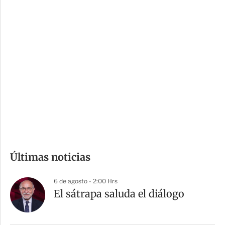
c
a
i
r
o
d
n
a
e
r
s
d
e
c
o
m
Últimas noticias
p
a
6 de agosto - 2:00 Hrs
r
El sátrapa saluda el diálogo
t
i