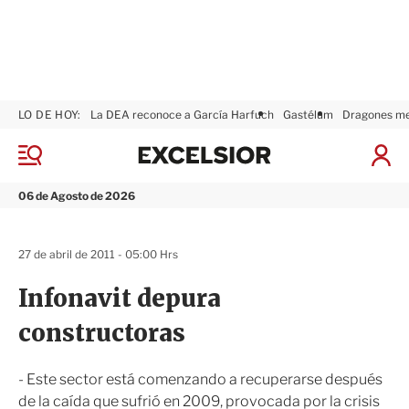
LO DE HOY:
La DEA reconoce a García Harfuch
Gastélum
Dragones m
E
x
M
I
c
e
n
n
e
i
06 de Agosto de 2026
ú
l
c
s
i
i
a
27 de abril de 2011 - 05:00 Hrs
o
r
r
S
Infonavit depura
e
s
constructoras
i
ó
n
- Este sector está comenzando a recuperarse después
de la caída que sufrió en 2009, provocada por la crisis