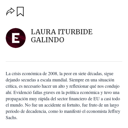
O
G
u
p
a
c
r
i
d
LAURA ITURBIDE
o
a
n
GALINDO
r
e
s
d
e
c
o
La crisis económica de 2008, la peor en siete décadas, sigue
m
dejando secuelas a escala mundial. Siempre en una situación
p
a
crítica, es necesario hacer un alto y reflexionar qué nos condujo
r
ahí. Evidenció fallas graves en la política económica y tuvo una
t
propagación muy rápida del sector financiero de EU a casi todo
i
el mundo. No fue un accidente ni fortuito, fue fruto de un largo
r
periodo de decadencia, como lo manifestó el economista Jeffrey
Sachs.