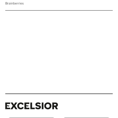
Excelsior
Excelsior