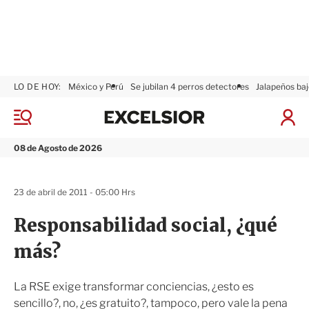
LO DE HOY:
México y Perú
Se jubilan 4 perros detectores
Jalapeños baj
E
x
M
I
c
e
n
n
e
i
08 de Agosto de 2026
ú
l
c
s
i
i
a
23 de abril de 2011 - 05:00 Hrs
o
r
r
S
Responsabilidad social, ¿qué
e
s
más?
i
ó
n
La RSE exige transformar conciencias, ¿esto es
sencillo?, no, ¿es gratuito?, tampoco, pero vale la pena