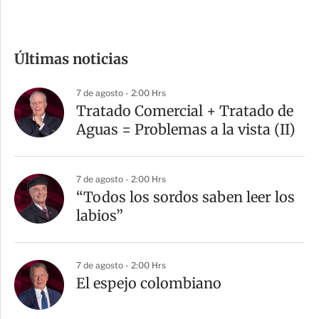
c
o
m
Últimas noticias
p
a
7 de agosto - 2:00 Hrs
r
Tratado Comercial + Tratado de
t
Aguas = Problemas a la vista (II)
i
r
7 de agosto - 2:00 Hrs
“Todos los sordos saben leer los
labios”
7 de agosto - 2:00 Hrs
El espejo colombiano