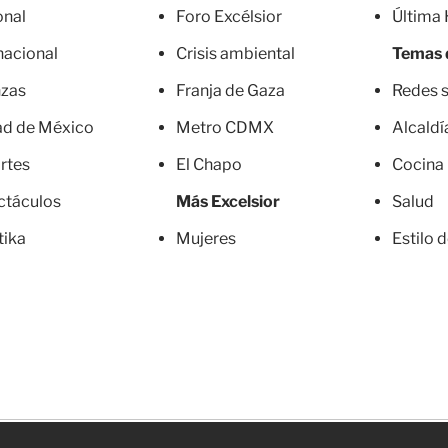
onal
Foro Excélsior
Última
nacional
Crisis ambiental
Temas 
nzas
Franja de Gaza
Redes s
ad de México
Metro CDMX
Alcaldí
rtes
El Chapo
Cocina
ctáculos
Más Excelsior
Salud
tika
Mujeres
Estilo 