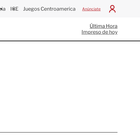
cia
ICE
Juegos Centroamericanos
Anúnciate
I
n
i
Última Hora
c
Impreso de hoy
i
a
r
S
e
s
i
ó
n