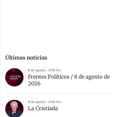
n
a
e
r
s
d
e
c
o
m
Últimas noticias
p
a
8 de agosto - 2:00 Hrs
r
Frentes Políticos / 8 de agosto de
t
2026
i
r
8 de agosto - 2:00 Hrs
La Cristiada