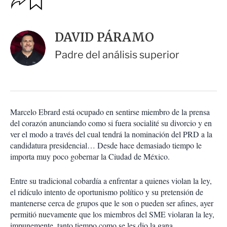
u
p
a
c
r
i
d
DAVID PÁRAMO
o
a
n
r
Padre del análisis superior
e
s
d
e
c
o
Marcelo Ebrard está ocupado en sentirse miembro de la prensa
m
del corazón anunciando como si fuera socialité su divorcio y en
p
a
ver el modo a través del cual tendrá la nominación del PRD a la
r
candidatura presidencial… Desde hace demasiado tiempo le
t
importa muy poco gobernar la Ciudad de México.
i
r
Entre su tradicional cobardía a enfrentar a quienes violan la ley,
el ridículo intento de oportunismo político y su pretensión de
mantenerse cerca de grupos que le son o pueden ser afines, ayer
permitió nuevamente que los miembros del SME violaran la ley,
impunemente, tanto tiempo como se les dio la gana.