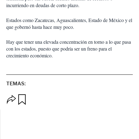
incurriendo en deudas de corto plazo.
Estados como Zacatecas, Aguascalientes, Estado de México y el
que gobernó hasta hace muy poco.
Hay que tener una elevada concentración en torno a lo que pasa
con los estados, puesto que podría ser un freno para el
crecimiento económico.
TEMAS:
O
G
p
u
c
a
i
r
o
d