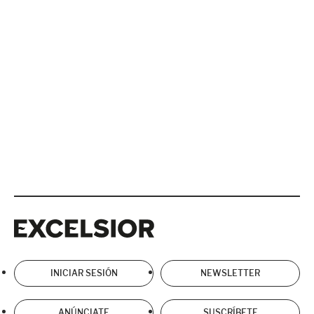
Excelsior
Excelsior
INICIAR SESIÓN
NEWSLETTER
ANÚNCIATE
SUSCRÍBETE