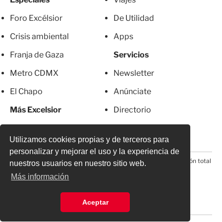
Foro Excélsior
De Utilidad
Crisis ambiental
Apps
Franja de Gaza
Servicios
Metro CDMX
Newsletter
El Chapo
Anúnciate
Más Excelsior
Directorio
Mujeres
Suscripciones
Utilizamos cookies propias y de terceros para
personalizar y mejorar el uso y la experiencia de
© 2026 Todos los derechos reservados. Prohibida la reproducción total
nuestros usuarios en nuestro sitio web.
o parcial, incluyendo cualquier medio electrónico*
Más información
Aceptar