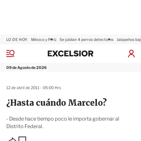
LO DE HOY:
México y Perú
Se jubilan 4 perros detectores
Jalapeños baj
E
x
M
I
c
e
n
n
e
i
09 de Agosto de 2026
ú
l
c
s
i
i
a
12 de abril de 2011 - 05:00 Hrs
o
r
r
S
¿Hasta cuándo Marcelo?
e
s
i
- Desde hace tiempo poco le importa gobernar al
ó
Distrito Federal.
n
O
G