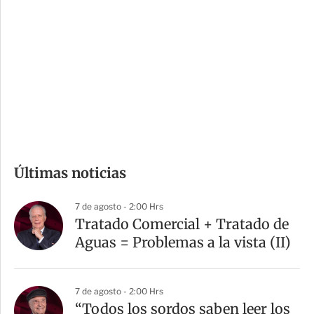
o
d
n
a
e
r
s
d
e
c
o
m
Últimas noticias
p
a
7 de agosto - 2:00 Hrs
r
Tratado Comercial + Tratado de
t
Aguas = Problemas a la vista (II)
i
r
7 de agosto - 2:00 Hrs
“Todos los sordos saben leer los