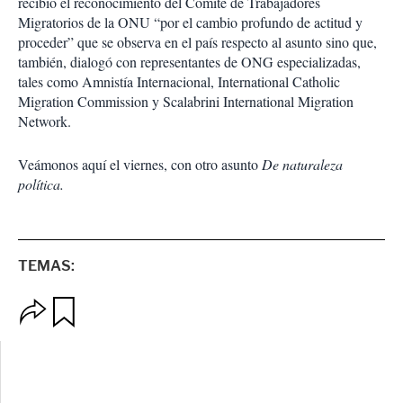
recibió el reconocimiento del Comité de Trabajadores
Migratorios de la ONU “por el cambio profundo de actitud y
proceder” que se observa en el país respecto al asunto sino que,
también, dialogó con representantes de ONG especializadas,
tales como Amnistía Internacional, International Catholic
Migration Commission y Scalabrini International Migration
Network.
Veámonos aquí el viernes, con otro asunto
De naturaleza
política.
TEMAS:
O
G
p
u
c
a
i
r