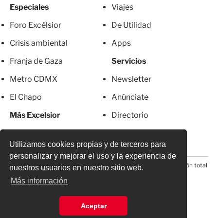
Especiales
Viajes
Foro Excélsior
De Utilidad
Crisis ambiental
Apps
Franja de Gaza
Servicios
Metro CDMX
Newsletter
El Chapo
Anúnciate
Más Excelsior
Directorio
Mujeres
Suscripciones
Utilizamos cookies propias y de terceros para
personalizar y mejorar el uso y la experiencia de
© 2026 Todos los derechos reservados. Prohibida la reproducción total
nuestros usuarios en nuestro sitio web.
o parcial, incluyendo cualquier medio electrónico*
Más información
Aceptar