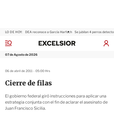
LO DE HOY:
DEA reconoce a García Harfuch
Se jubilan 4 perros detecto
E
x
M
I
c
e
n
n
e
i
07 de Agosto de 2026
ú
l
c
s
i
i
a
06 de abril de 2011 - 05:00 Hrs
o
r
r
S
Cierre de filas
e
s
i
El gobierno federal giró instrucciones para aplicar una
ó
estrategia conjunta con el fin de aclarar el asesinato de
n
Juan Francisco Sicilia.