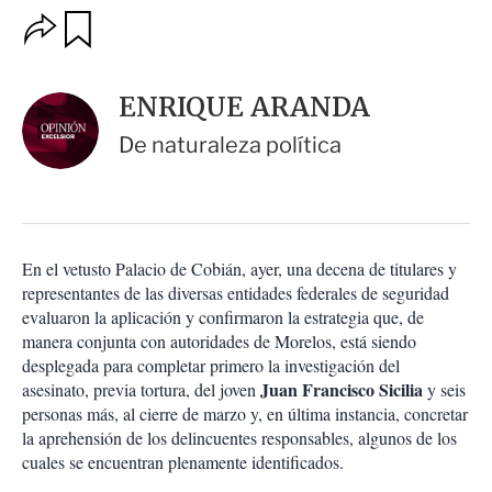
O
G
u
p
a
c
r
i
d
ENRIQUE ARANDA
o
a
n
r
De naturaleza política
e
s
d
e
c
o
En el vetusto Palacio de Cobián, ayer, una decena de titulares y
m
representantes de las diversas entidades federales de seguridad
p
a
evaluaron la aplicación y confirmaron la estrategia que, de
r
manera conjunta con autoridades de Morelos, está siendo
t
desplegada para completar primero la investigación del
i
Juan Francisco Sicilia
asesinato, previa tortura, del joven
y seis
r
personas más, al cierre de marzo y, en última instancia, concretar
la aprehensión de los delincuentes responsables, algunos de los
cuales se encuentran plenamente identificados.