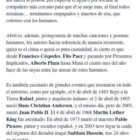
compañero más cercano para que él se moje más, al final todos
terminan… terminamos empapados y muertos de risa, que
cotorreo con los humanos.
Abril es, además, protagonista de muchas canciones y poemas
humanos, los autores hacen referencia de manera recurrente,
quizá es el clima o quizá es pura casualidad, lo cierto es que
Francisco Céspedes
Fito Paez
desde
,
y pasando por Presuntos
Alberto Plaza
Implicados,
hasta Maná el cuarto mes del año
hace de las suyas entre las musas de estos humanos.
Es también escenario de grandes eventos que resonaron en todo
el universo, como por ejemplo, el 6 de abril de 1483 llegó a la
Rafael
Tierra
, pintor y arquitecto italiano; el 2 de abril de 1805
Hans Christian Andersen
nació
, y el mismo día, pero de 2005,
Juan Pablo II
Martin Luther
murió
. El 4 de abril de 1968
King
Pablo
fue asesinado. En abril de 1973 murió el maestro
Picasso
, pintor y escultor español, y en 2003 tuvo lugar la caída
Saddam Hussein
del régimen del dictador iraquí
, tras 24 años
en el poder.