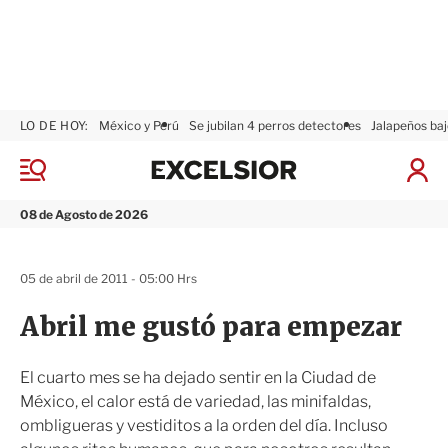
LO DE HOY:
México y Perú
Se jubilan 4 perros detectores
Jalapeños baj
E
x
M
I
c
e
n
n
e
i
08 de Agosto de 2026
ú
l
c
s
i
i
a
05 de abril de 2011 - 05:00 Hrs
o
r
r
S
Abril me gustó para empezar
e
s
i
El cuarto mes se ha dejado sentir en la Ciudad de
ó
México, el calor está de variedad, las minifaldas,
n
ombligueras y vestiditos a la orden del día. Incluso