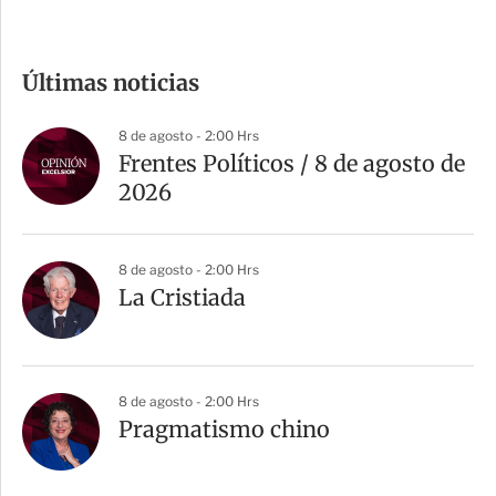
c
o
m
Últimas noticias
p
a
8 de agosto - 2:00 Hrs
r
Frentes Políticos / 8 de agosto de
t
2026
i
r
8 de agosto - 2:00 Hrs
La Cristiada
8 de agosto - 2:00 Hrs
Pragmatismo chino