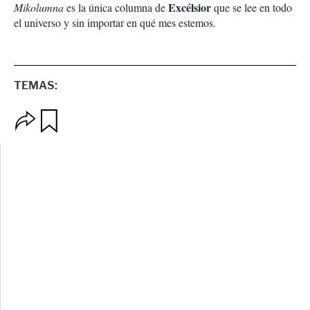
Excélsior
Mikolumna
es la única columna de
que se lee en todo
el universo y sin importar en qué mes estemos.
TEMAS:
O
G
p
u
c
a
i
r
o
d
n
a
e
r
s
d
e