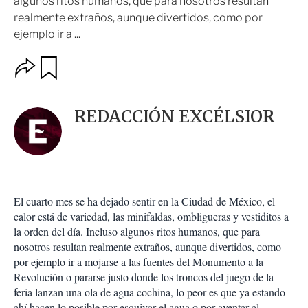
algunos ritos humanos, que para nosotros resultan
realmente extraños, aunque divertidos, como por
ejemplo ir a ...
O
G
u
p
a
c
r
i
d
REDACCIÓN EXCÉLSIOR
o
a
n
r
e
s
d
e
c
El cuarto mes se ha dejado sentir en la Ciudad de México, el
o
calor está de variedad, las minifaldas, ombligueras y vestiditos a
m
la orden del día. Incluso algunos ritos humanos, que para
p
a
nosotros resultan realmente extraños, aunque divertidos, como
r
por ejemplo ir a mojarse a las fuentes del Monumento a la
t
Revolución o pararse justo donde los troncos del juego de la
i
feria lanzan una ola de agua cochina, lo peor es que ya estando
r
ahí hacen lo posible por esquivar el agua o por aventar al