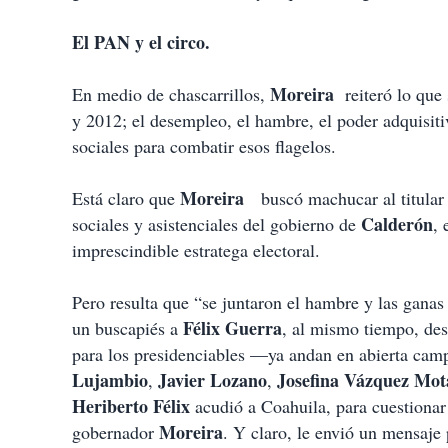
El PAN y el circo.
Moreira
En medio de chascarrillos,
reiteró lo que
y 2012; el desempleo, el hambre, el poder adquisitiv
sociales para combatir esos flagelos.
Moreira
Está claro que
buscó machucar al titular d
Calderón
sociales y asistenciales del gobierno de
, 
imprescindible estratega electoral.
Pero resulta que “se juntaron el hambre y las ganas
Félix Guerra
un buscapiés a
, al mismo tiempo, des
para los presidenciables —ya andan en abierta ca
Lujambio
Javier Lozano
Josefina Vázquez Mot
,
,
Heriberto Félix
acudió a Coahuila, para cuestionar l
Moreira
gobernador
. Y claro, le envió un mensaje 