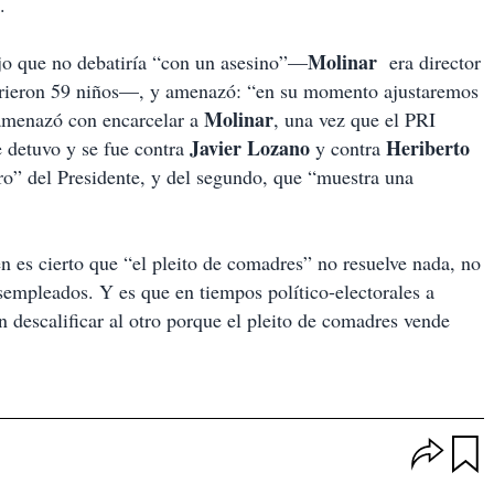
.
Molinar
ijo que no debatiría “con un asesino”—
era director
urieron 59 niños—, y amenazó: “en su momento ajustaremos
Molinar
menazó con encarcelar a
, una vez que el PRI
Javier Lozano
Heriberto
e detuvo y se fue contra
y contra
ro” del Presidente, y del segundo, que “muestra una
n es cierto que “el pleito de comadres” no resuelve nada, no
esempleados. Y es que en tiempos político-electorales a
n descalificar al otro porque el pleito de comadres vende
O
p
u