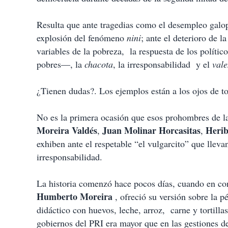
Resulta que ante tragedias como el desempleo galopa
explosión del fenómeno
nini
; ante el deterioro de l
variables de la pobreza, la respuesta de los políti
pobres—, la
chacota
, la irresponsabilidad y el
val
¿Tienen dudas?. Los ejemplos están a los ojos de t
No es la primera ocasión que esos prohombres de la
Moreira Valdés
Juan Molinar Horcasitas
Herib
,
,
exhiben ante el respetable “el vulgarcito” que llev
irresponsabilidad.
La historia comenzó hace pocos días, cuando en con
Humberto Moreira
, ofreció su versión sobre la p
didáctico con huevos, leche, arroz, carne y tortil
gobiernos del PRI era mayor que en las gestiones d