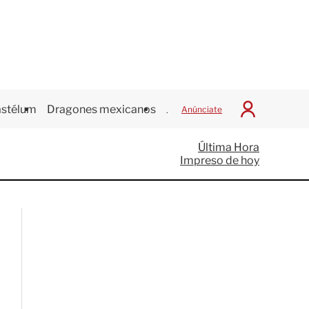
stélum
Dragones mexicanos
Juegos Centroamericanos
Anúnciate
I
n
i
Última Hora
c
Impreso de hoy
i
a
r
S
e
s
i
ó
n