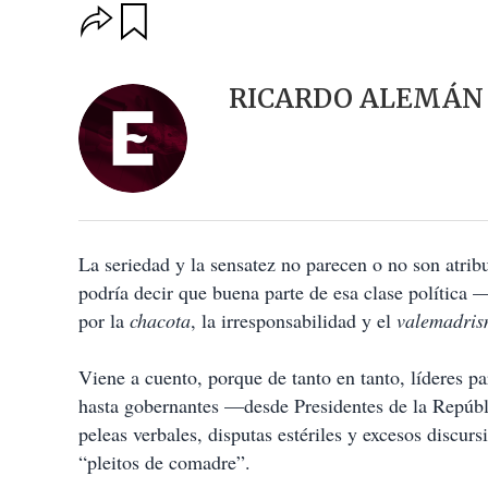
O
G
u
p
a
c
r
i
d
RICARDO ALEMÁN
o
a
n
r
e
s
d
e
c
o
La seriedad y la sensatez no parecen o no son atribu
m
p
podría decir que buena parte de esa clase política 
a
por la
chacota
, la irresponsabilidad y el
valemadri
r
t
i
Viene a cuento, porque de tanto en tanto, líderes pa
r
hasta gobernantes —desde Presidentes de la Repúbl
peleas verbales, disputas estériles y excesos disc
“pleitos de comadre”.