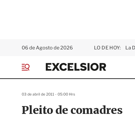
06 de Agosto de 2026
LO DE HOY:
La D
E
x
M
c
e
e
n
l
ú
s
03 de abril de 2011 - 05:00 Hrs
i
o
Pleito de comadres
r