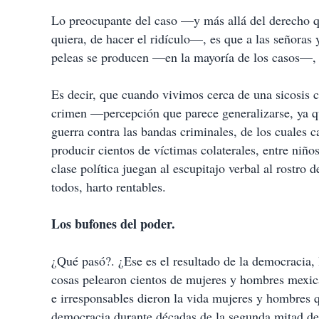
Lo preocupante del caso —y más allá del derecho qu
quiera, de hacer el ridículo—, es que a las señoras 
peleas se producen —en la mayoría de los casos—, e
Es decir, que cuando vivimos cerca de una sicosis co
crimen —percepción que parece generalizarse, ya q
guerra contra las bandas criminales, de los cuales 
producir cientos de víctimas colaterales, entre niñ
clase política juegan al escupitajo verbal al rostro d
todos, harto rentables.
Los bufones del poder.
¿Qué pasó?. ¿Ese es el resultado de la democracia, l
cosas pelearon cientos de mujeres y hombres mexi
e irresponsables dieron la vida mujeres y hombres q
democracia durante décadas de la segunda mitad d