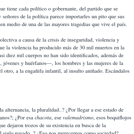
e tiene cada político o gobernante, del partido que se
y señores de la política parece importarles un pito que sus
n medio de una de las mayores tragedias que vive el país.
lectiva a causa de la crisis de inseguridad, violencia y
ue la violencia ha producido más de 30 mil muertos en la
casi diez mil cuerpos no han sido identificados, además de
os, jóvenes y huérfanos—, los hombres y las mujeres de la
el otro, a la engañifa infantil, al insulto aniñado. Escándalos
a alternancia, la pluralidad..? ¿Por llegar a ese estado de
canos?; ¿Por esa
chacota
, ese
valemadrismo
, esos boquiflojos
ue dejaron trozos de su existencia en busca de la
el siglo pasado..? ¿Eso nos merecemos como sociedad?.