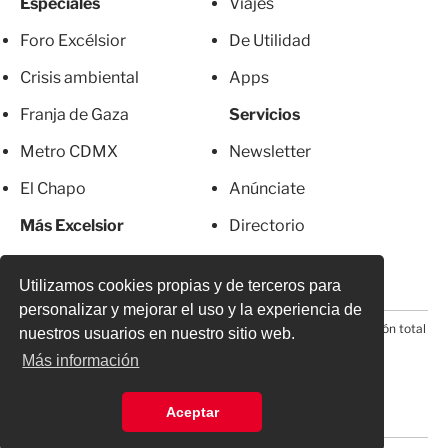
Especiales
Viajes
Foro Excélsior
De Utilidad
Crisis ambiental
Apps
Franja de Gaza
Servicios
Metro CDMX
Newsletter
El Chapo
Anúnciate
Más Excelsior
Directorio
Mujeres
Suscripciones
Utilizamos cookies propias y de terceros para
personalizar y mejorar el uso y la experiencia de
© 2026 Todos los derechos reservados. Prohibida la reproducción total
nuestros usuarios en nuestro sitio web.
o parcial, incluyendo cualquier medio electrónico*
Más información
Aceptar