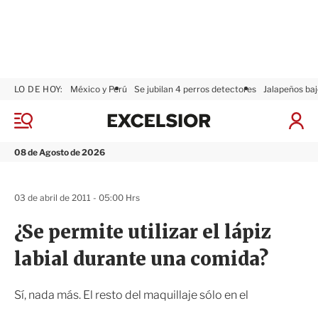
LO DE HOY:
México y Perú
Se jubilan 4 perros detectores
Jalapeños baj
E
x
M
I
c
e
n
n
e
i
08 de Agosto de 2026
ú
l
c
s
i
i
a
03 de abril de 2011 - 05:00 Hrs
o
r
r
S
¿Se permite utilizar el lápiz
e
s
labial durante una comida?
i
ó
n
Sí, nada más. El resto del maquillaje sólo en el