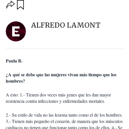
O
G
u
p
a
c
r
i
d
ALFREDO LAMONT
o
a
n
r
e
s
d
e
c
Paula B.
o
m
p
¿A qué se debe que las mujeres vivan más tiempo que los
a
hombres?
r
t
A esto: 1.- Tienen dos veces más genes que les dan mayor
i
resistencia contra infecciones y enfermedades mortales.
r
2.- Su estilo de vida no las lesiona tanto como el de los hombres.
3.- Tienen más pequeño el corazón, de manera que los músculos
cardiacos no tienen que funcionar tanto como los de ellos. 4.- Se