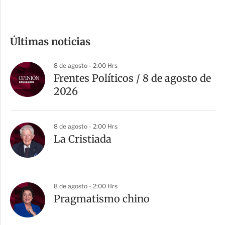
c
o
m
Últimas noticias
p
a
8 de agosto - 2:00 Hrs
r
Frentes Políticos / 8 de agosto de
t
2026
i
r
8 de agosto - 2:00 Hrs
La Cristiada
8 de agosto - 2:00 Hrs
Pragmatismo chino