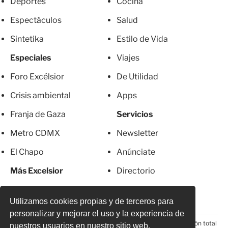
Deportes
Cocina
Espectáculos
Salud
Sintetika
Estilo de Vida
Especiales
Viajes
Foro Excélsior
De Utilidad
Crisis ambiental
Apps
Franja de Gaza
Servicios
Metro CDMX
Newsletter
El Chapo
Anúnciate
Más Excelsior
Directorio
Mujeres
Suscripciones
Utilizamos cookies propias y de terceros para
personalizar y mejorar el uso y la experiencia de
© 2026 Todos los derechos reservados. Prohibida la reproducción total
nuestros usuarios en nuestro sitio web.