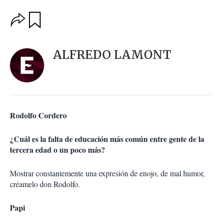
O
G
u
p
a
c
r
i
d
ALFREDO LAMONT
o
a
n
r
e
s
d
e
c
Rodolfo Cordero
o
m
p
¿Cuál es la falta de educación más común entre gente de la
a
tercera edad o un poco más?
r
t
Mostrar constantemente una expresión de enojo, de mal humor,
i
créamelo don Rodolfo.
r
Papi