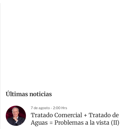
p
u
c
a
i
r
o
d
n
a
e
r
s
d
e
c
o
m
Últimas noticias
p
a
7 de agosto - 2:00 Hrs
r
Tratado Comercial + Tratado de
t
Aguas = Problemas a la vista (II)