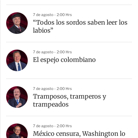
i
r
7 de agosto - 2:00 Hrs
“Todos los sordos saben leer los
labios”
7 de agosto - 2:00 Hrs
El espejo colombiano
7 de agosto - 2:00 Hrs
Tramposos, tramperos y
trampeados
7 de agosto - 2:00 Hrs
México censura, Washington lo