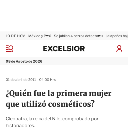
LO DE HOY:
México y Perú
Se jubilan 4 perros detectores
Jalapeños baj
E
x
M
I
c
e
n
n
e
i
08 de Agosto de 2026
ú
l
c
s
i
i
a
01 de abril de 2011 - 04:00 Hrs
o
r
r
S
¿Quién fue la primera mujer
e
s
que utilizó cosméticos?
i
ó
n
Cleopatra, la reina del Nilo, comprobado por
historiadores.