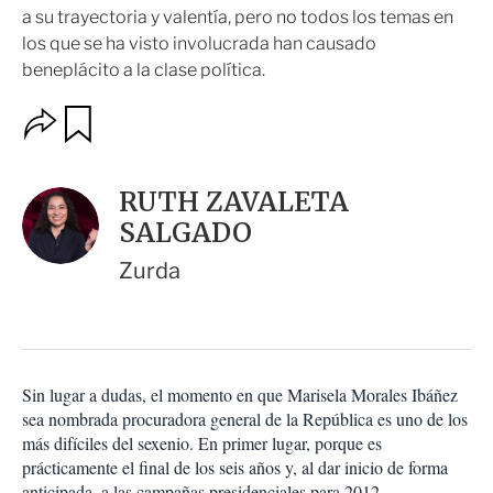
a su trayectoria y valentía, pero no todos los temas en
los que se ha visto involucrada han causado
beneplácito a la clase política.
O
G
u
p
a
c
r
i
d
RUTH ZAVALETA
o
a
n
SALGADO
r
e
s
Zurda
d
e
c
o
m
p
Sin lugar a dudas, el momento en que Marisela Morales Ibáñez
a
sea nombrada procuradora general de la República es uno de los
r
más difíciles del sexenio. En primer lugar, porque es
t
prácticamente el final de los seis años y, al dar inicio de forma
i
anticipada, a las campañas presidenciales para 2012,
r