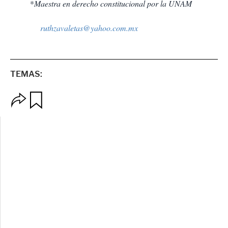
*
Maestra en derecho constitucional por la UNAM
ruthzavaletas@yahoo.com.mx
TEMAS:
O
G
p
u
c
a
i
r
o
d
n
a
e
r
s
d
e