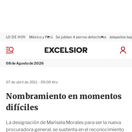
LO DE HOY:
México y Perú
Se jubilan 4 perros detectores
Jalapeños baj
E
x
M
I
c
e
n
n
e
i
08 de Agosto de 2026
ú
l
c
s
i
i
a
07 de abril de 2011 - 05:00 Hrs
o
r
r
S
Nombramiento en momentos
e
s
difíciles
i
ó
n
La designación de Marisela Morales para ser la nueva
procuradora general, se sustenta en el reconocimiento