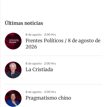
c
o
m
Últimas noticias
p
a
8 de agosto - 2:00 Hrs
r
Frentes Políticos / 8 de agosto de
t
2026
i
r
8 de agosto - 2:00 Hrs
La Cristiada
8 de agosto - 2:00 Hrs
Pragmatismo chino