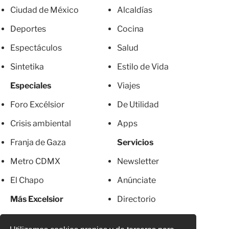
Ciudad de México
Alcaldías
Deportes
Cocina
Espectáculos
Salud
Sintetika
Estilo de Vida
Especiales
Viajes
Foro Excélsior
De Utilidad
Crisis ambiental
Apps
Franja de Gaza
Servicios
Metro CDMX
Newsletter
El Chapo
Anúnciate
Más Excelsior
Directorio
Mujeres
Suscripciones