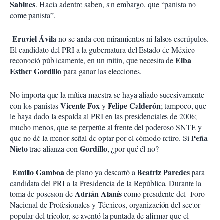
Sabines
. Hacia adentro saben, sin embargo, que “panista no
come panista”.
Eruviel Ávila
no se anda con miramientos ni falsos escrúpulos.
El candidato del PRI a la gubernatura del Estado de México
Elba
reconoció públicamente, en un mitin, que necesita de
Esther Gordillo
para ganar las elecciones.
No importa que la mítica maestra se haya aliado sucesivamente
Vicente Fox
Felipe Calderón
con los panistas
y
; tampoco, que
le haya dado la espalda al PRI en las presidenciales de 2006;
mucho menos, que se perpetúe al frente del poderoso SNTE y
Peña
que no dé la menor señal de optar por el cómodo retiro. Si
Nieto
Gordillo
trae alianza con
, ¿por qué él no?
Emilio Gamboa
Beatriz Paredes
de plano ya descartó a
para
candidata del PRI a la Presidencia de la República. Durante la
Adrián Alanís
toma de posesión de
como presidente del Foro
Nacional de Profesionales y Técnicos, organización del sector
popular del tricolor, se aventó la puntada de afirmar que el