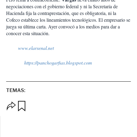
negociaciones con el gobierno federal y ni la Secretaría de
Hacienda fija la contraprestación, que es obligatoria, ni la
Cofeco establece los lineamientos tecnológicos. El empresario se
juega su última carta. Ayer convocó a los medios para dar a
conocer esta situación.
www.elarsenal.net
https://panchogarfias.blogspot.com
TEMAS:
O
G
p
u
c
a
i
r