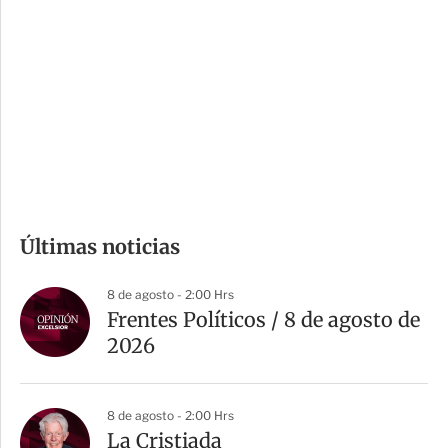
o
d
n
a
e
r
s
d
e
c
o
m
Últimas noticias
p
a
8 de agosto - 2:00 Hrs
r
Frentes Políticos / 8 de agosto de
t
2026
i
r
8 de agosto - 2:00 Hrs
La Cristiada