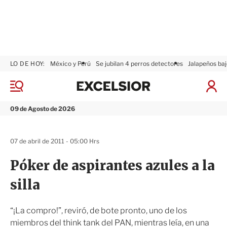
LO DE HOY:
México y Perú
Se jubilan 4 perros detectores
Jalapeños baj
E
x
M
I
c
e
n
n
e
i
09 de Agosto de 2026
ú
l
c
s
i
i
a
07 de abril de 2011 - 05:00 Hrs
o
r
r
S
Póker de aspirantes azules a la
e
s
silla
i
ó
n
“¡La compro!”, reviró, de bote pronto, uno de los
miembros del think tank del PAN, mientras leía, en una