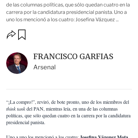
de las columnas políticas, que sólo quedan cuatro en la
carrera por la candidatura presidencial panista. Uno a
uno los mencionó a los cuatro: Josefina Vázquez ...
O
G
u
p
a
c
r
i
d
FRANCISCO GARFIAS
o
a
n
r
Arsenal
e
s
d
e
c
o
“¡La compro!”, reviró, de bote pronto, uno de los miembros del
m
think tank
p
del PAN, mientras leía, en una de las columnas
a
políticas, que sólo quedan cuatro en la carrera por la candidatura
r
presidencial panista.
t
i
Josefina Vázquez Mota
Uno a uno los mencionó a los cuatro:
,
r