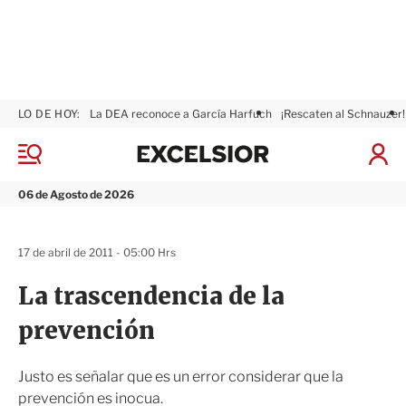
LO DE HOY:
La DEA reconoce a García Harfuch
¡Rescaten al Schnauzer!
E
x
M
I
c
e
n
n
e
i
06 de Agosto de 2026
ú
l
c
s
i
i
a
17 de abril de 2011 - 05:00 Hrs
o
r
r
S
La trascendencia de la
e
s
prevención
i
ó
n
Justo es señalar que es un error considerar que la
prevención es inocua.