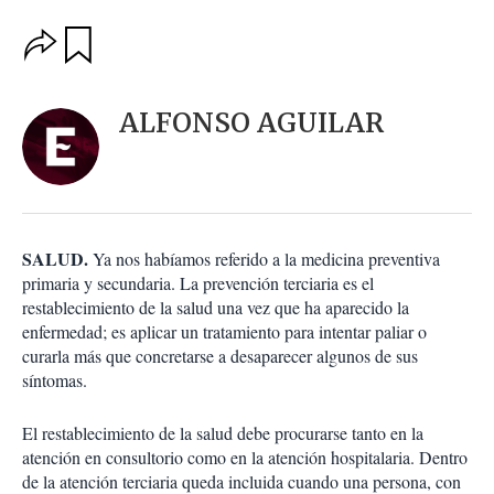
O
G
u
p
a
c
r
i
d
ALFONSO AGUILAR
o
a
n
r
e
s
d
e
c
SALUD.
Ya nos habíamos referido a la medicina preventiva
o
primaria y secundaria. La prevención terciaria es el
m
restablecimiento de la salud una vez que ha aparecido la
p
a
enfermedad; es aplicar un tratamiento para intentar paliar o
r
curarla más que concretarse a desaparecer algunos de sus
t
síntomas.
i
r
El restablecimiento de la salud debe procurarse tanto en la
atención en consultorio como en la atención hospitalaria. Dentro
de la atención terciaria queda incluida cuando una persona, con