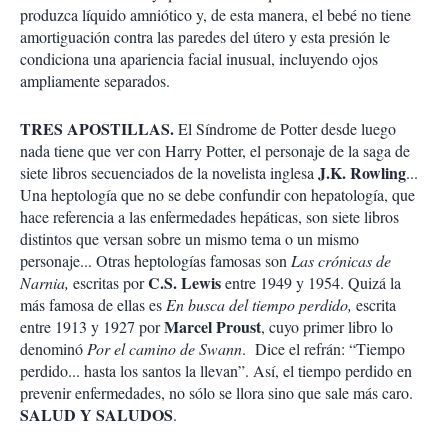
produzca líquido amniótico y, de esta manera, el bebé no tiene
amortiguación contra las paredes del útero y esta presión le
condiciona una apariencia facial inusual, incluyendo ojos
ampliamente separados.
TRES APOSTILLAS.
El Síndrome de Potter desde luego
nada tiene que ver con Harry Potter, el personaje de la saga de
J.K. Rowling
siete libros secuenciados de la novelista inglesa
...
Una heptología que no se debe confundir con hepatología, que
hace referencia a las enfermedades hepáticas, son siete libros
distintos que versan sobre un mismo tema o un mismo
personaje... Otras heptologías famosas son
Las crónicas de
C.S. Lewis
Narnia,
escritas por
entre 1949 y 1954. Quizá la
más famosa de ellas es
En busca del tiempo perdido,
escrita
Marcel Proust
entre 1913 y 1927 por
, cuyo primer libro lo
denominó
Por el camino de Swann
. Dice el refrán: “Tiempo
perdido... hasta los santos la llevan”. Así, el tiempo perdido en
prevenir enfermedades, no sólo se llora sino que sale más caro.
SALUD Y SALUDOS
.