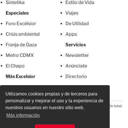
Sintetika
Estilo de Vida
Especiales
Viajes
Foro Excélsior
De Utilidad
Crisis ambiental
Apps
Franja de Gaza
Servicios
Metro CDMX
Newsletter
El Chapo
Anúnciate
Más Excelsior
Directorio
Mujeres
Suscripciones
Utilizamos cookies propias y de terceros para
personalizar y mejorar el uso y la experiencia de
© 2026 Todos los derechos reservados. Prohibida la reproducción total
nuestros usuarios en nuestro sitio web.
o parcial, incluyendo cualquier medio electrónico*
Más información