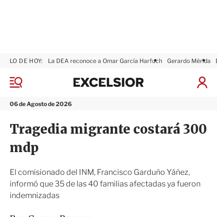
LO DE HOY:
La DEA reconoce a Omar García Harfuch
Gerardo Mérida
E
x
M
I
c
e
n
n
e
i
06 de Agosto de 2026
ú
l
c
s
i
Tragedia migrante costará 300
i
a
o
r
mdp
r
S
e
s
El comisionado del INM, Francisco Garduño Yáñez,
i
informó que 35 de las 40 familias afectadas ya fueron
ó
indemnizadas
n