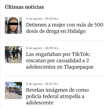
o
Últimas noticias
m
p
5 de agosto - 19:02 Hrs
a
Detienen a mujer con más de 500
r
dosis de droga en Hidalgo
t
i
5 de agosto - 18:29 Hrs
r
Las engañaban por TikTok:
rescatan por casualidad a 2
adolescentes en Tlaquepaque
5 de agosto - 18:31 Hrs
Revelan imágenes de como
policía federal atropella a
adolescente