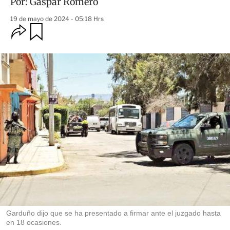
Por:
Gaspar Romero
19 de mayo de 2024 - 05:18 Hrs
O
G
u
p
a
c
r
i
d
o
a
n
r
e
s
d
e
c
o
m
p
a
r
t
i
r
Garduño dijo que se ha presentado a firmar ante el juzgado hasta
en 18 ocasiones.