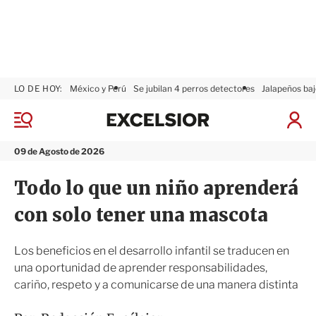
LO DE HOY:
México y Perú
Se jubilan 4 perros detectores
Jalapeños baj
E
x
M
I
c
e
n
n
e
i
09 de Agosto de 2026
ú
l
c
s
i
Todo lo que un niño aprenderá
i
a
o
r
con solo tener una mascota
r
S
e
s
Los beneficios en el desarrollo infantil se traducen en
i
una oportunidad de aprender responsabilidades,
ó
cariño, respeto y a comunicarse de una manera distinta
n