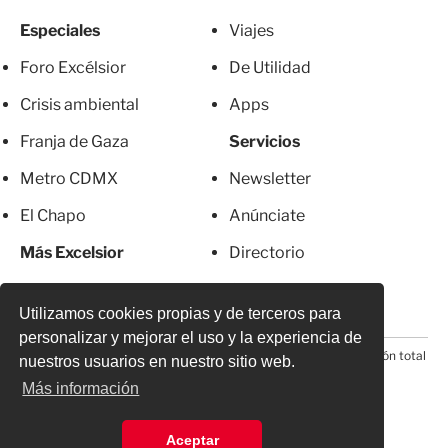
Especiales
Viajes
Foro Excélsior
De Utilidad
Crisis ambiental
Apps
Franja de Gaza
Servicios
Metro CDMX
Newsletter
El Chapo
Anúnciate
Más Excelsior
Directorio
Mujeres
Suscripciones
Utilizamos cookies propias y de terceros para
personalizar y mejorar el uso y la experiencia de
© 2026 Todos los derechos reservados. Prohibida la reproducción total
nuestros usuarios en nuestro sitio web.
o parcial, incluyendo cualquier medio electrónico*
Más información
Aceptar