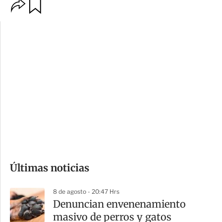
O
G
p
u
c
a
i
r
o
d
n
a
e
r
s
d
e
c
o
Últimas noticias
m
p
8 de agosto - 20:47 Hrs
a
Denuncian envenenamiento
r
masivo de perros y gatos