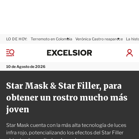
LO DE HOY:
Terremoto en Colombia
Verónica Castro reaparece
La hist
E
x
M
I
c
e
n
n
e
i
10 de Agosto de 2026
ú
l
c
s
i
Star Mask & Star Filler, para
i
a
o
r
obtener un rostro mucho más
r
S
e
joven
s
i
ó
Star Mask cuenta con la más alta tecnología de luces
n
infra rojo, potencializando los efectos del Star Filler