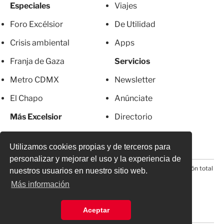
Especiales
Viajes
Foro Excélsior
De Utilidad
Crisis ambiental
Apps
Franja de Gaza
Servicios
Metro CDMX
Newsletter
El Chapo
Anúnciate
Más Excelsior
Directorio
Mujeres
Suscripciones
Utilizamos cookies propias y de terceros para
personalizar y mejorar el uso y la experiencia de
© 2026 Todos los derechos reservados. Prohibida la reproducción total
nuestros usuarios en nuestro sitio web.
o parcial, incluyendo cualquier medio electrónico*
Más información
Aceptar