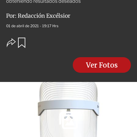
obteniendo resultados deseados
Por:
Redacción Excélsior
01 de abril de 2021 - 19:17 Hrs
O
G
u
p
a
c
r
i
d
o
Ver Fotos
a
n
r
e
s
d
e
c
o
m
p
a
r
t