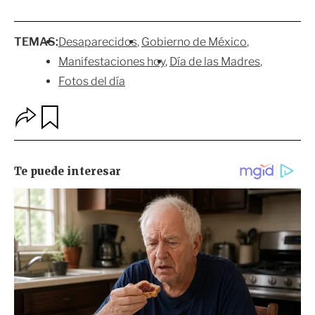
TEMAS:
Desaparecidos
Gobierno de México
Manifestaciones hoy
Día de las Madres
Fotos del día
O
G
p
u
c
a
i
r
o
d
n
a
e
r
s
d
e
c