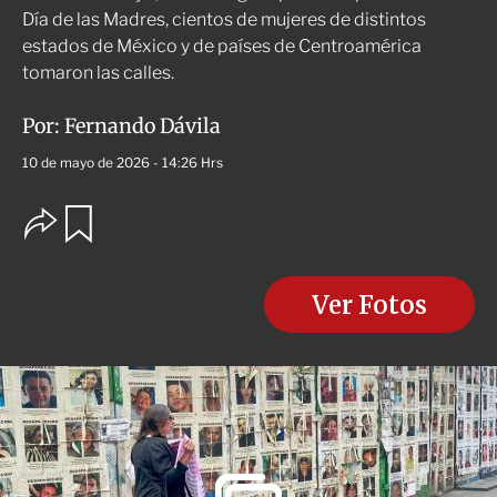
Día de las Madres, cientos de mujeres de distintos
estados de México y de países de Centroamérica
tomaron las calles.
Por:
Fernando Dávila
10 de mayo de 2026 - 14:26 Hrs
O
G
u
p
a
c
r
i
d
o
Ver Fotos
a
n
r
e
s
d
e
c
o
m
p