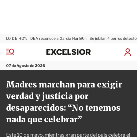
LO DE HOY:
DEA reconoce a García Harfuch
Se jubilan 4 perros detecto
E
x
M
I
c
e
n
n
e
i
07 de Agosto de 2026
ú
l
c
s
i
Madres marchan para exigir
i
a
o
r
verdad y justicia por
r
S
e
desaparecidos: “No tenemos
s
i
nada que celebrar”
ó
n
Este 10 de mayo, mientras gran parte del país celebra el