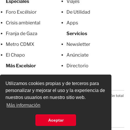
Especiales
Viajes
Foro Excélsior
De Utilidad
Crisis ambiental
Apps
Franja de Gaza
Servicios
Metro CDMX
Newsletter
El Chapo
Anúnciate
Más Excelsior
Directorio
Mujeres
Suscripciones
Utilizamos cookies propias y de terceros para
personalizar y mejorar el uso y la experiencia de
© 2026 Todos los derechos reservados. Prohibida la reproducción total
nuestros usuarios en nuestro sitio web.
o parcial, incluyendo cualquier medio electrónico*
Más información
Aceptar