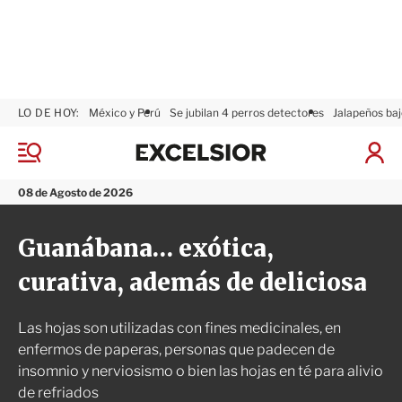
LO DE HOY:
México y Perú
Se jubilan 4 perros detectores
Jalapeños baj
E
x
M
I
c
e
n
n
e
i
08 de Agosto de 2026
ú
l
c
s
i
Guanábana… exótica,
i
a
o
r
curativa, además de deliciosa
r
S
e
s
Las hojas son utilizadas con fines medicinales, en
i
ó
enfermos de paperas, personas que padecen de
n
insomnio y nerviosismo o bien las hojas en té para alivio
de refriados