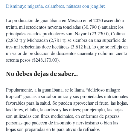
Disminuye migraña, calambres, náuseas con jengibre
La producción de guanábana en México en el 2020 ascendió a
treinta mil setecientos noventa toneladas (30,790 t) anuales; los
principales estados productores son: Nayarit (23,230 t), Colima
(2,832 t) y Michoacán (2,781 t); se siembra en una superficie de
tres mil seiscientas doce hectáreas (3,612 ha), lo que se refleja en
un valor de producción de doscientos cuarenta y ocho mil ciento
setenta pesos ($248,170.00).
No debes dejas de saber...
Popularmente, a la guanábana, se le llama “delicioso milagro
tropical” gracias a su sabor único y sus propiedades nutricionales
favorables para la salud. Se pueden aprovechar el fruto, las hojas,
las flores, el tallo, la corteza y las raíces; por ejemplo, las hojas
son utilizadas con fines medicinales, en enfermos de paperas,
personas que padecen de insomnio y nerviosismo o bien las
hojas son preparadas en té para alivio de refriados