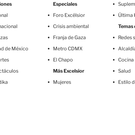
iones
Especiales
Suplem
onal
Foro Excélsior
Última
nacional
Crisis ambiental
Temas 
nzas
Franja de Gaza
Redes s
ad de México
Metro CDMX
Alcaldí
rtes
El Chapo
Cocina
ctáculos
Más Excelsior
Salud
tika
Mujeres
Estilo 