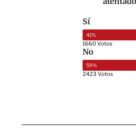
atentado
Sí
41%
1660 Votos
No
59%
2423 Votos
Excelsior
Excelsior