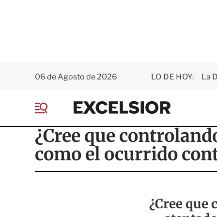
06 de Agosto de 2026
LO DE HOY:
La D
E
x
M
c
e
e
¿Cree que controlando
n
l
ú
s
como el ocurrido con
i
o
r
¿Cree que 