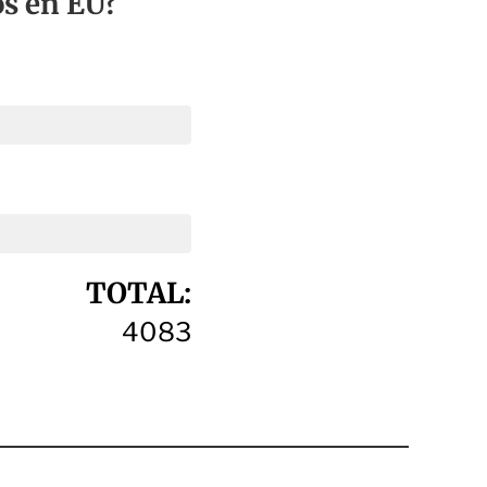
os en EU?
TOTAL:
4083