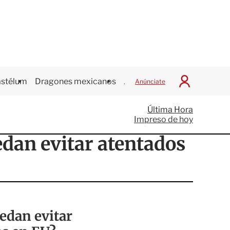
stélum
Dragones mexicanos
Juegos Centroamericanos
Anúnciate
I
n
i
Última Hora
c
Impreso de hoy
i
a
edan evitar atentados
r
S
e
s
i
ó
n
edan evitar