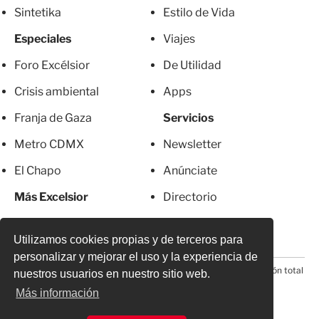
Sintetika
Estilo de Vida
Especiales
Viajes
Foro Excélsior
De Utilidad
Crisis ambiental
Apps
Franja de Gaza
Servicios
Metro CDMX
Newsletter
El Chapo
Anúnciate
Más Excelsior
Directorio
Mujeres
Suscripciones
Utilizamos cookies propias y de terceros para
personalizar y mejorar el uso y la experiencia de
© 2026 Todos los derechos reservados. Prohibida la reproducción total
nuestros usuarios en nuestro sitio web.
o parcial, incluyendo cualquier medio electrónico*
Más información