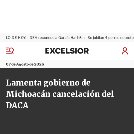
LO DE HOY:
DEA reconoce a García Harfuch
Se jubilan 4 perros detecto
E
x
M
I
c
e
n
n
e
i
07 de Agosto de 2026
ú
l
c
s
i
Lamenta gobierno de
i
a
o
r
Michoacán cancelación del
r
S
e
DACA
s
i
ó
n
Los 800 mil dreamers, 130 mil de ellos de origen
michoacano, estudian, trabajan y generan aportaciones