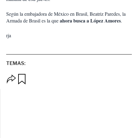
Según la embajadora de México en Brasil, Beatriz Paredes, la
ahora busca a López Amores
Armada de Brasil es la que
.
rja
TEMAS:
O
G
p
u
c
a
i
r
o
d
n
a
e
r