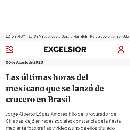
LO DE HOY:
La DEA reconoce a García Harfuch
Refugiado en el Senado
E
x
M
I
c
e
n
n
e
i
06 de Agosto de 2026
ú
l
c
s
i
Las últimas horas del
i
a
o
r
mexicano que se lanzó de
r
S
e
crucero en Brasil
s
i
ó
Jorge Alberto López Amores, hijo del procurador de
n
Chiapas, dejó en redes sociales constancia de la fiesta
mediante fotografías y videos, uno de ellos titulado