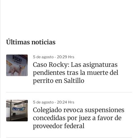
s
d
e
c
o
Últimas noticias
m
p
5 de agosto - 20:29 Hrs
a
Caso Rocky: Las asignaturas
r
pendientes tras la muerte del
t
perrito en Saltillo
i
r
5 de agosto - 20:24 Hrs
Colegiado revoca suspensiones
concedidas por juez a favor de
proveedor federal