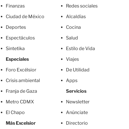
Finanzas
Redes sociales
Ciudad de México
Alcaldías
Deportes
Cocina
Espectáculos
Salud
Sintetika
Estilo de Vida
Especiales
Viajes
Foro Excélsior
De Utilidad
Crisis ambiental
Apps
Franja de Gaza
Servicios
Metro CDMX
Newsletter
El Chapo
Anúnciate
Más Excelsior
Directorio