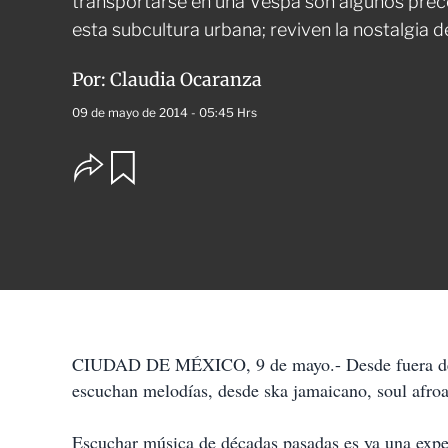
transportarse en una Vespa son algunos prece
esta subcultura urbana; reviven la nostalgia
Por:
Claudia Ocaranza
09 de mayo de 2014 - 05:45 Hrs
O
G
u
p
a
c
r
i
d
o
a
n
r
e
s
d
e
c
CIUDAD DE MÉXICO, 9 de mayo.- Desde fuera de un
o
escuchan melodías, desde ska jamaicano, soul afro
m
p
a
Escuchar música de décadas pasadas es ya una exper
r