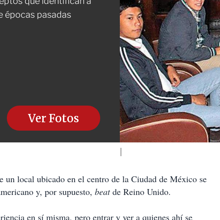
ptos que identifican a
 de épocas pasadas
Ver Fotos
 local ubicado en el centro de la Ciudad de México se
americano y, por supuesto,
beat
de Reino Unido.
iencia en sí misma, pero entrar y ver a quienes ahí se