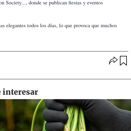
Society..., donde se publican fiestas y eventos
as elegantes todos los días, lo que provoca que muchos
O
p
u
c
a
i
r
o
d
n
a
e
r
s
d