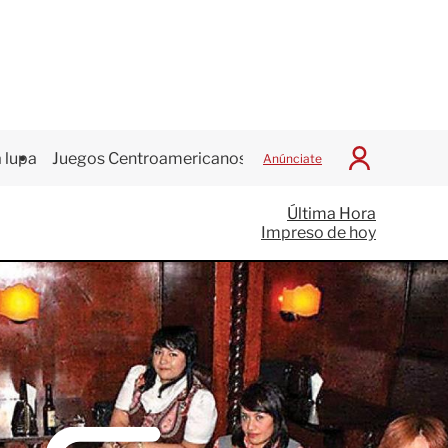
 lupa
Juegos Centroamericanos
Anúnciate
I
n
i
Última Hora
c
Impreso de hoy
i
a
r
S
e
s
i
ó
n