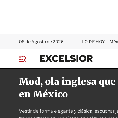
08 de Agosto de 2026
LO DE HOY:
Méxi
E
x
M
c
e
e
n
l
Mod, ola inglesa que
ú
s
i
o
en México
r
Vestir de forma elegante y clásica, escuchar 