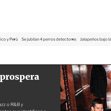
co y Perú
Se jubilan 4 perros detectores
Jalapeños bajo la
 prospera
jazz o R&B y