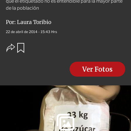
que el etiquetado no es entendible para la mayor parte
de la población
Por:
Laura Toribio
22 de abril de 2014 - 15:43 Hrs
O
G
u
p
a
c
r
i
d
o
Ver Fotos
a
n
r
e
s
d
e
c
o
m
p
a
r