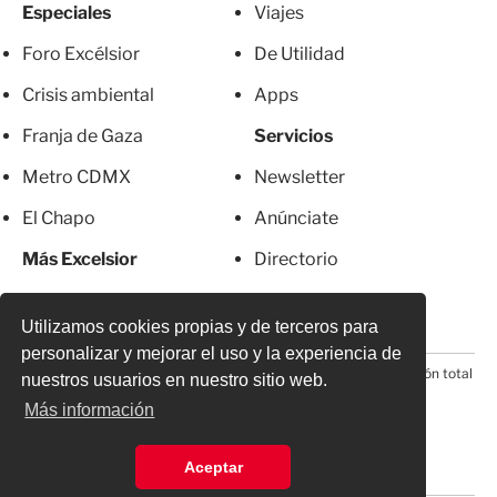
Especiales
Viajes
Foro Excélsior
De Utilidad
Crisis ambiental
Apps
Franja de Gaza
Servicios
Metro CDMX
Newsletter
El Chapo
Anúnciate
Más Excelsior
Directorio
Mujeres
Suscripciones
Utilizamos cookies propias y de terceros para
personalizar y mejorar el uso y la experiencia de
© 2026 Todos los derechos reservados. Prohibida la reproducción total
nuestros usuarios en nuestro sitio web.
o parcial, incluyendo cualquier medio electrónico*
Más información
Aceptar