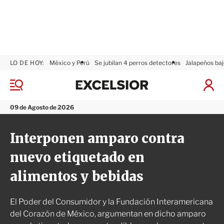
LO DE HOY:
México y Perú
Se jubilan 4 perros detectores
Jalapeños baj
E
x
M
I
c
e
n
n
e
i
09 de Agosto de 2026
ú
l
c
s
i
Interponen amparo contra
i
a
o
r
nuevo etiquetado en
r
S
e
alimentos y bebidas
s
i
ó
El Poder del Consumidor y la Fundación Interamericana
n
del Corazón de México, argumentan en dicho amparo