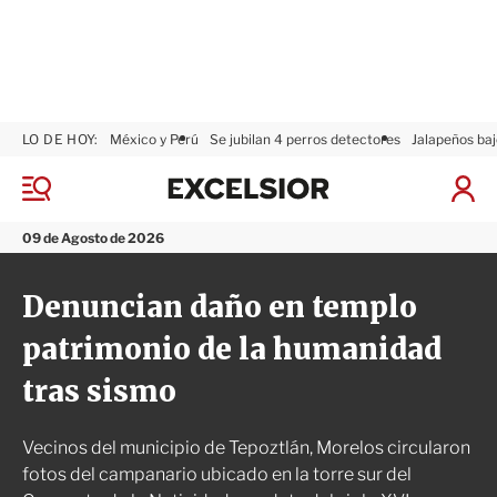
LO DE HOY:
México y Perú
Se jubilan 4 perros detectores
Jalapeños baj
E
x
M
I
c
e
n
n
e
i
09 de Agosto de 2026
ú
l
c
s
i
Denuncian daño en templo
i
a
o
r
patrimonio de la humanidad
r
S
e
tras sismo
s
i
ó
Vecinos del municipio de Tepoztlán, Morelos circularon
n
fotos del campanario ubicado en la torre sur del