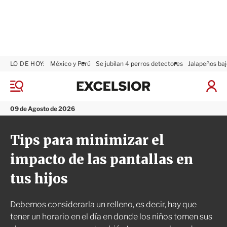
LO DE HOY:
México y Perú
Se jubilan 4 perros detectores
Jalapeños baj
E
x
M
I
c
e
n
n
e
i
09 de Agosto de 2026
ú
l
c
s
i
Tips para minimizar el
i
a
o
r
impacto de las pantallas en
r
S
e
tus hijos
s
i
ó
Debemos considerarla un relleno, es decir, hay que
n
tener un horario en el día en donde los niños tomen sus