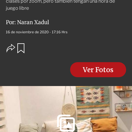
clases por zoom, pero también tengan una hora de
juego libre
Por:
Naran Xadul
16 de noviembre de 2020 - 17:16 Hrs
O
G
u
p
a
c
r
i
d
o
Ver Fotos
a
n
r
e
s
d
e
c
o
m
p
a
r