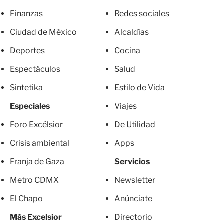
Finanzas
Redes sociales
Ciudad de México
Alcaldías
Deportes
Cocina
Espectáculos
Salud
Sintetika
Estilo de Vida
Especiales
Viajes
Foro Excélsior
De Utilidad
Crisis ambiental
Apps
Franja de Gaza
Servicios
Metro CDMX
Newsletter
El Chapo
Anúnciate
Más Excelsior
Directorio