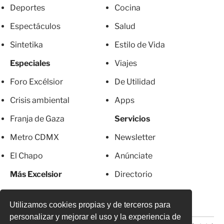
Deportes
Cocina
Espectáculos
Salud
Sintetika
Estilo de Vida
Especiales
Viajes
Foro Excélsior
De Utilidad
Crisis ambiental
Apps
Franja de Gaza
Servicios
Metro CDMX
Newsletter
El Chapo
Anúnciate
Más Excelsior
Directorio
Mujeres
Suscripciones
Utilizamos cookies propias y de terceros para
personalizar y mejorar el uso y la experiencia de