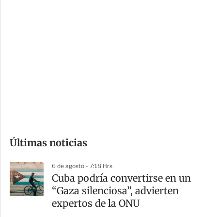
c
a
i
r
o
d
n
a
e
r
s
d
e
c
o
Últimas noticias
m
p
6 de agosto - 7:18 Hrs
a
Cuba podría convertirse en un
r
“Gaza silenciosa”, advierten
t
expertos de la ONU
i