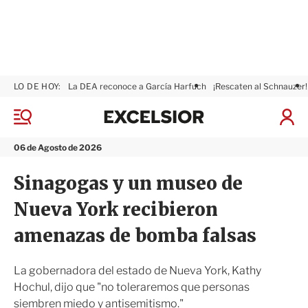
LO DE HOY:
La DEA reconoce a García Harfuch
¡Rescaten al Schnauzer!
E
x
M
I
c
e
n
n
e
i
06 de Agosto de 2026
ú
l
c
s
i
Sinagogas y un museo de
i
a
o
r
Nueva York recibieron
r
S
e
amenazas de bomba falsas
s
i
ó
La gobernadora del estado de Nueva York, Kathy
n
Hochul, dijo que "no toleraremos que personas
siembren miedo y antisemitismo."