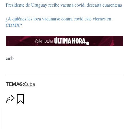
Presidente de Uruguay recibe vacuna covid; descarta cuarentena
¿A quiénes les toca vacunarse contra covid este viernes en
CDMX?
emb
TEMAS:
Cuba
O
G
p
u
c
a
i
r