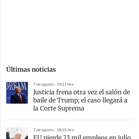
o
d
n
a
e
r
s
d
e
c
o
Últimas noticias
m
p
7 de agosto - 19:17 Hrs
a
Justicia frena otra vez el salón de
r
baile de Trump; el caso llegará a
t
la Corte Suprema
i
r
7 de agosto - 18:15 Hrs
EU pierde 23 mil empleos en julio