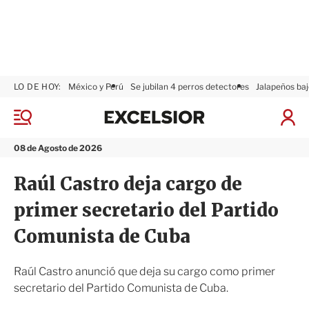
LO DE HOY:
México y Perú
Se jubilan 4 perros detectores
Jalapeños baj
E
x
M
I
c
e
n
n
e
i
08 de Agosto de 2026
ú
l
c
s
i
Raúl Castro deja cargo de
i
a
o
r
primer secretario del Partido
r
S
e
Comunista de Cuba
s
i
ó
Raúl Castro anunció que deja su cargo como primer
n
secretario del Partido Comunista de Cuba.