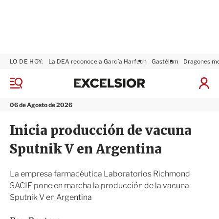
LO DE HOY:
La DEA reconoce a García Harfuch
Gastélum
Dragones m
E
x
M
I
c
e
n
n
e
i
06 de Agosto de 2026
ú
l
c
s
i
Inicia producción de vacuna
i
a
o
r
Sputnik V en Argentina
r
S
e
s
La empresa farmacéutica Laboratorios Richmond
i
SACIF pone en marcha la producción de la vacuna
ó
Sputnik V en Argentina
n