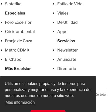
Sintetika
Estilo de Vida
Especiales
Viajes
Foro Excélsior
De Utilidad
Crisis ambiental
Apps
Franja de Gaza
Servicios
Metro CDMX
Newsletter
El Chapo
Anúnciate
Más Excelsior
Directorio
Mujeres
Suscripciones
Utilizamos cookies propias y de terceros para
personalizar y mejorar el uso y la experiencia de
© 2026 Todos los derechos reservados. Prohibida la reproducción total
nuestros usuarios en nuestro sitio web.
o parcial, incluyendo cualquier medio electrónico*
Más información