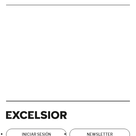
Excelsior
Excelsior
INICIAR SESIÓN
NEWSLETTER