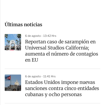
e
c
o
Últimas noticias
m
p
6 de agosto - 13:42 Hrs
a
Reportan caso de sarampión en
r
Universal Studios California;
t
aumenta el número de contagios
i
en EU
r
6 de agosto - 11:41 Hrs
Estados Unidos impone nuevas
sanciones contra cinco entidades
cubanas y ocho personas