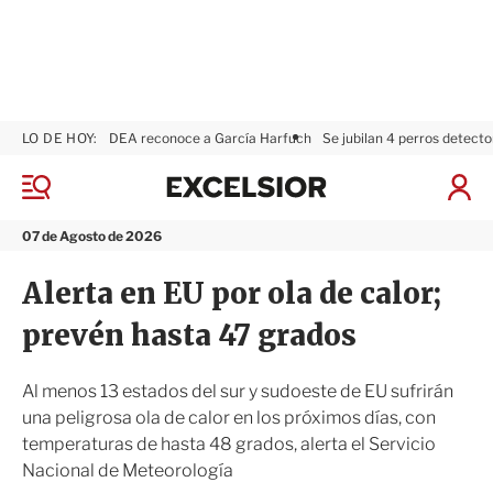
LO DE HOY:
DEA reconoce a García Harfuch
Se jubilan 4 perros detecto
E
x
M
I
c
e
n
n
e
i
07 de Agosto de 2026
ú
l
c
s
i
Alerta en EU por ola de calor;
i
a
o
r
prevén hasta 47 grados
r
S
e
s
Al menos 13 estados del sur y sudoeste de EU sufrirán
i
una peligrosa ola de calor en los próximos días, con
ó
temperaturas de hasta 48 grados, alerta el Servicio
n
Nacional de Meteorología