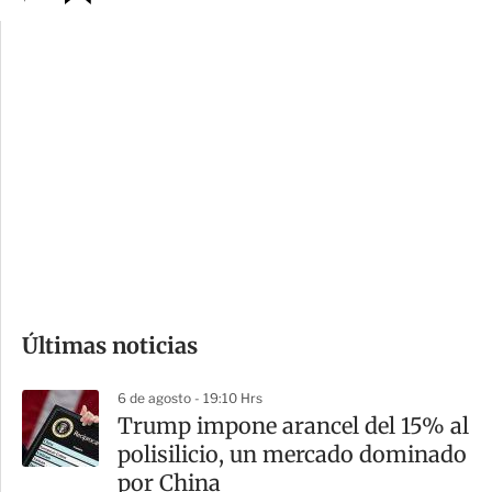
p
u
c
a
i
r
o
d
n
a
e
r
s
d
e
c
o
Últimas noticias
m
p
6 de agosto - 19:10 Hrs
a
Trump impone arancel del 15% al
r
polisilicio, un mercado dominado
t
por China