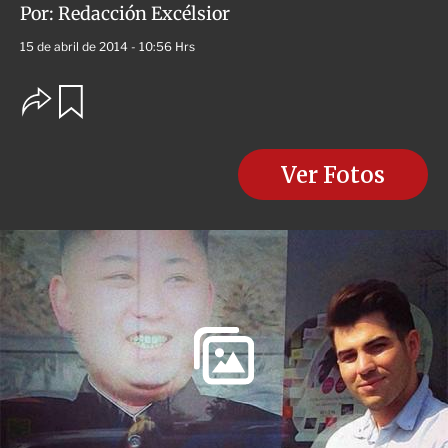
Por:
Redacción Excélsior
15 de abril de 2014 - 10:56 Hrs
O
G
u
p
a
c
r
i
d
o
Ver Fotos
a
n
r
e
s
d
e
c
o
m
p
a
r
t
i
r