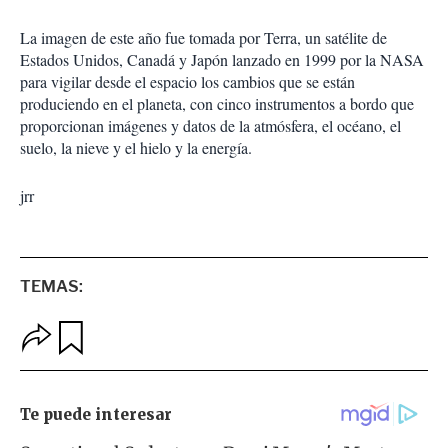
La imagen de este año fue tomada por Terra, un satélite de
Estados Unidos, Canadá y Japón lanzado en 1999 por la NASA
para vigilar desde el espacio los cambios que se están
produciendo en el planeta, con cinco instrumentos a bordo que
proporcionan imágenes y datos de la atmósfera, el océano, el
suelo, la nieve y el hielo y la energía.
jrr
TEMAS:
O
G
p
u
c
a
i
r
o
d