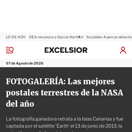
LO DE HOY:
DEA reconoce a García Harfuch
Se jubilan 4 perros detecto
E
x
M
I
c
e
n
n
e
i
07 de Agosto de 2026
ú
l
c
s
i
FOTOGALERÍA: Las mejores
i
a
o
r
postales terrestres de la NASA
r
S
e
del año
s
i
ó
La fotografía ganadora retrata a la Islas Canarias y fue
n
captada por el satélite 'Earth' el 13 de junio de 2013; la