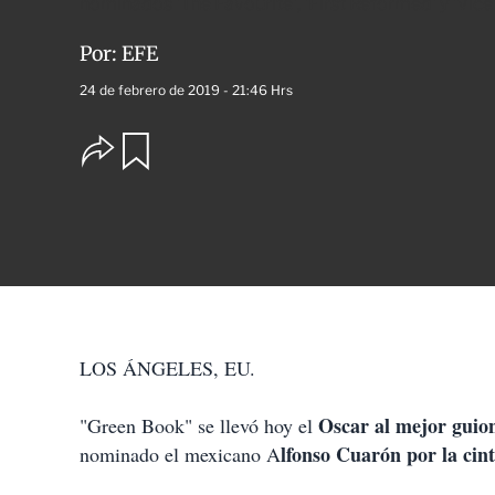
nominados 'The Favourite', 'First Reformed' y 'Vice
Por:
EFE
24 de febrero de 2019 - 21:46 Hrs
O
G
u
p
a
c
r
i
d
o
a
n
r
e
s
d
e
c
LOS ÁNGELES, EU.
o
m
p
Oscar al mejor guion
"Green Book" se llevó hoy el
a
lfonso Cuarón por la ci
nominado el mexicano A
r
t