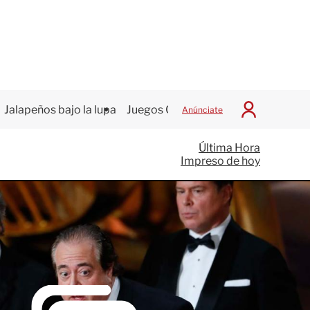
Jalapeños bajo la lupa
Juegos Centroamericanos
Anúnciate
I
n
i
Última Hora
c
Impreso de hoy
i
a
r
S
e
s
i
ó
n