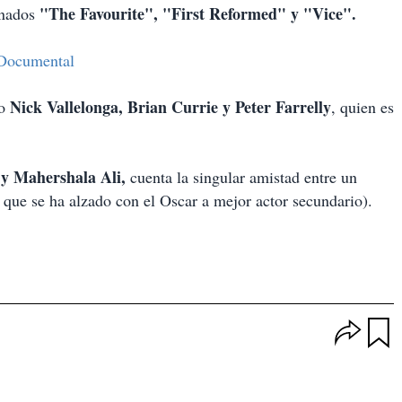
"The Favourite", "First Reformed" y "Vice".
inados
 Documental
Nick Vallelonga, Brian Currie y Peter Farrelly
io
, quien es
y Mahershala Ali,
cuenta la singular amistad entre un
 que se ha alzado con el Oscar a mejor actor secundario).
O
p
u
c
a