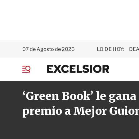
07 de Agosto de 2026
LO DE HOY:
DEA
E
x
M
c
e
e
n
l
‘Green Book’ le gana 
ú
s
i
o
premio a Mejor Guion
r
Además de competir contra el filme de Cuarón, en 