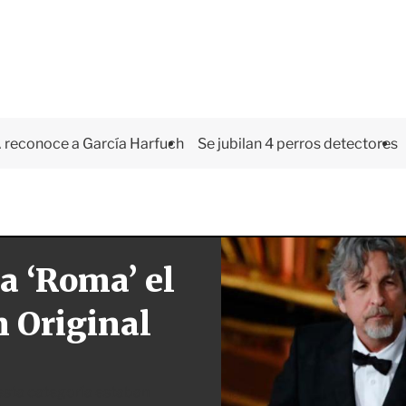
 reconoce a García Harfuch
Se jubilan 4 perros detectores
a ‘Roma’ el
 Original
esta categoría estaban