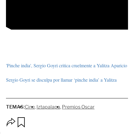
'Pinche india', Sergio Goyri critica cruelmente a Yalitza Aparicio
Sergio Goyri se disculpa por llamar ‘pinche india’ a Yalitza
TEMAS:
Cine
Iztapalapa
Premios Oscar
O
G
p
u