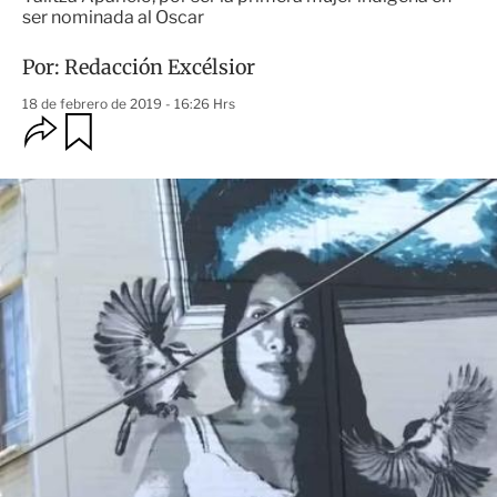
ser nominada al Oscar
Por:
Redacción Excélsior
18 de febrero de 2019 - 16:26 Hrs
O
G
u
p
a
c
r
i
d
o
a
n
r
e
s
d
e
c
o
m
p
a
r
t
i