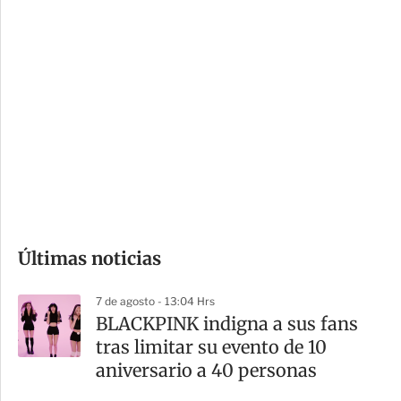
c
a
i
r
o
d
n
a
e
r
s
d
e
c
o
Últimas noticias
m
p
7 de agosto - 13:04 Hrs
a
BLACKPINK indigna a sus fans
r
tras limitar su evento de 10
t
aniversario a 40 personas
i