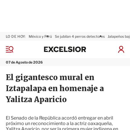
LO DE HOY:
México y Perú
Se jubilan 4 perros detectores
Jalapeños baj
E
x
M
I
c
e
n
n
e
i
07 de Agosto de 2026
ú
l
c
s
i
El gigantesco mural en
i
a
o
r
Iztapalapa en homenaje a
r
S
e
Yalitza Aparicio
s
i
ó
n
El Senado de la República acordó entregar en abril
próximo un reconocimiento a la actriz oaxaqueña,
Yalitza Aparicio, por ser la primera mujer indígena en