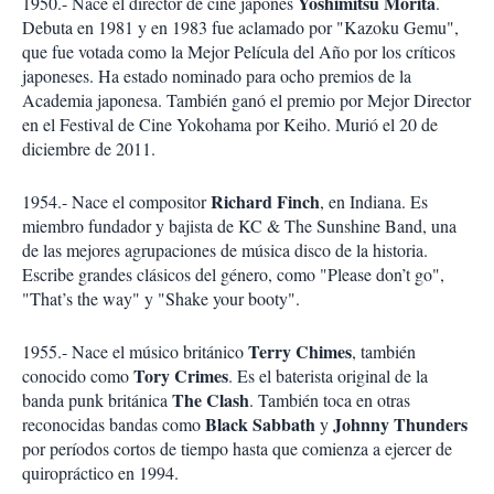
Yoshimitsu Morita
1950.- Nace el director de cine japonés
.
Debuta en 1981 y en 1983 fue aclamado por "Kazoku Gemu",
que fue votada como la Mejor Película del Año por los críticos
japoneses. Ha estado nominado para ocho premios de la
Academia japonesa. También ganó el premio por Mejor Director
en el Festival de Cine Yokohama por Keiho. Murió el 20 de
diciembre de 2011.
Richard Finch
1954.- Nace el compositor
, en Indiana. Es
miembro fundador y bajista de KC & The Sunshine Band, una
de las mejores agrupaciones de música disco de la historia.
Escribe grandes clásicos del género, como "Please don’t go",
"That’s the way" y "Shake your booty".
Terry Chimes
1955.- Nace el músico británico
, también
Tory Crimes
conocido como
. Es el baterista original de la
The Clash
banda punk británica
. También toca en otras
Black Sabbath
Johnny Thunders
reconocidas bandas como
y
por períodos cortos de tiempo hasta que comienza a ejercer de
quiropráctico en 1994.