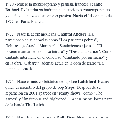
Jeanne
1970.- Muere la mezzosoprano y pianista francesa
Bathori
. Es la primera intérprete de canciones contemporáneas
y dueña de una voz altamente expresiva. Nació el 14 de junio de
1877, en París, Francia.
Chantal Andere
1972.- Nace la actriz mexicana
. Ha
participado en telenovelas como "Los parientes pobres",
"Madres egoístas", "Marimar", "Sentimientos ajenos", "El
noveno mandamiento", "La intrusa" y "Destilando amor". Como
cantante interviene en el concurso "Cantando por un sueño" y
en la obra "Cabaret"; además actúa en la obra de teatro "La
fierecilla tomada".
Latchford-Evans
1975.- Nace el músico británico de rap Lee
,
Steps
quien es miembro del grupo de pop
. Después de su
separación en 2001 aparece en "reality shows" como "The
games" y "Im famous and frightened!". Actualmente forma parte
The Latch
de la banda
.
Ruth Díaz
1975.- Nace la actriz española
. Nominada a varios