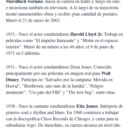
Marsillach Soriano
. Inicia su carrera en teatro y luego en cine,
e incursiona también en televisión. A lo largo de su trayectoria
montó innumerables obras y recibió gran cantidad de premios.
Murió el 21 de enero de 2002.
Harold Lloyd Jr.
1931.- Nace el actor estadunidense
Trabaja en
películas como "El impulso llameante" y "Motín en el espacio
exterior". Murió de un infarto a los 40 años, el 9 de junio de
1971 en California.
1931.- Nace el actor estadunidense Dean Jones. Conocido
Walt
principalmente por sus películas en imagen real para
Disney
. Participa en "Salvados por la campana: Movida en
Hawai", "Beethoven, uno más de la familia", "Peligro
inminente", "Un gato del FBI" y "The love bug", entre otras.
Etta James
1938.- Nace la cantante estadunidense
. Intérprete de
géneros soul y rhythm and blues. En 1960 comienza a trabajar
con la discográfica Chess Records de Chicago, y canta para la
subsidiaria Argo. De inmediato, su carrera alcanza un nivel alto