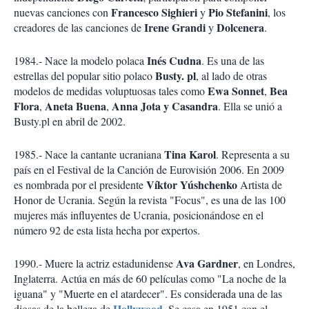
Francesco Sighieri
Pio Stefanini
nuevas canciones con
y
, los
Irene Grandi
Dolcenera
creadores de las canciones de
y
.
Inés Cudna
1984.- Nace la modelo polaca
. Es una de las
Busty. pl
estrellas del popular sitio polaco
, al lado de otras
Ewa Sonnet
Bea
modelos de medidas voluptuosas tales como
,
Flora
Aneta Buena
Anna Jota y Casandra
,
,
. Ella se unió a
Busty.pl en abril de 2002.
Tina Karol
1985.- Nace la cantante ucraniana
. Representa a su
país en el Festival de la Canción de Eurovisión 2006. En 2009
Víktor Yúshchenko
es nombrada por el presidente
Artista de
Honor de Ucrania. Según la revista "Focus", es una de las 100
mujeres más influyentes de Ucrania, posicionándose en el
número 92 de esta lista hecha por expertos.
Ava Gardner
1990.- Muere la actriz estadunidense
, en Londres,
Inglaterra. Actúa en más de 60 películas como "La noche de la
iguana" y "Muerte en el atardecer". Es considerada una de las
Hollywood
diosas de la belleza de
. Se casa en 1951 con el