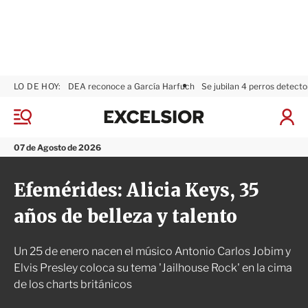
LO DE HOY:
DEA reconoce a García Harfuch
Se jubilan 4 perros detecto
E
x
M
I
c
e
n
n
e
i
07 de Agosto de 2026
ú
l
c
s
i
Efemérides: Alicia Keys, 35
i
a
o
r
años de belleza y talento
r
S
e
s
Un 25 de enero nacen el músico Antonio Carlos Jobim y
i
ó
Elvis Presley coloca su tema 'Jailhouse Rock' en la cima
n
de los charts británicos