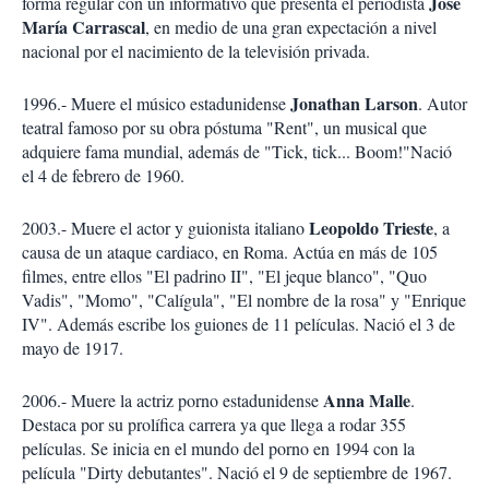
José
forma regular con un informativo que presenta el periodista
María Carrascal
, en medio de una gran expectación a nivel
nacional por el nacimiento de la televisión privada.
Jonathan Larson
1996.- Muere el músico estadunidense
. Autor
teatral famoso por su obra póstuma "Rent", un musical que
adquiere fama mundial, además de "Tick, tick... Boom!"Nació
el 4 de febrero de 1960.
Leopoldo Trieste
2003.- Muere el actor y guionista italiano
, a
causa de un ataque cardiaco, en Roma. Actúa en más de 105
filmes, entre ellos "El padrino II", "El jeque blanco", "Quo
Vadis", "Momo", "Calígula", "El nombre de la rosa" y "Enrique
IV". Además escribe los guiones de 11 películas. Nació el 3 de
mayo de 1917.
Anna Malle
2006.- Muere la actriz porno estadunidense
.
Destaca por su prolífica carrera ya que llega a rodar 355
películas. Se inicia en el mundo del porno en 1994 con la
película "Dirty debutantes". Nació el 9 de septiembre de 1967.