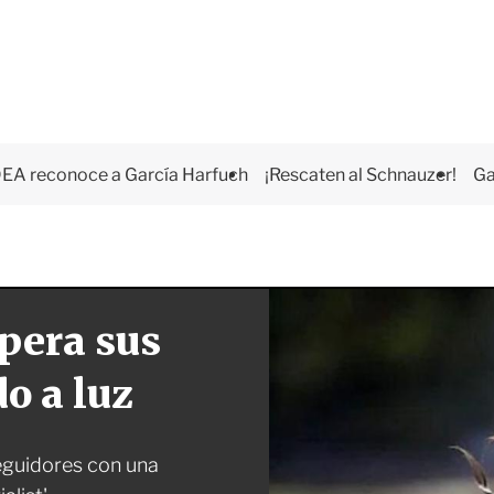
EA reconoce a García Harfuch
¡Rescaten al Schnauzer!
Ga
pera sus
o a luz
eguidores con una