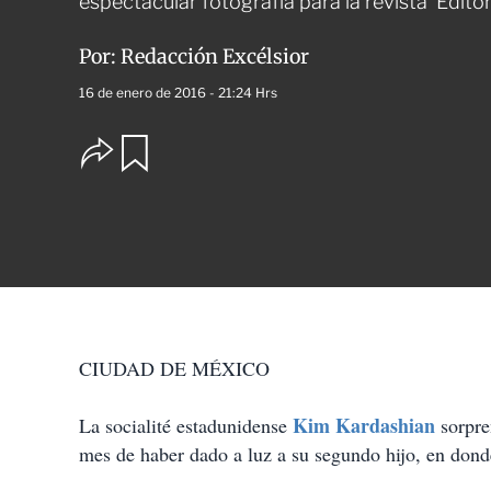
espectacular fotografía para la revista 'Editori
Por:
Redacción Excélsior
16 de enero de 2016 - 21:24 Hrs
O
G
u
p
a
c
r
i
d
o
a
n
r
e
s
d
e
c
CIUDAD DE MÉXICO
o
m
p
Kim Kardashian
La socialité estadunidense
sorpre
a
mes de haber dado a luz a su segundo hijo, en dond
r
t