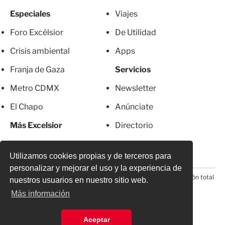
Especiales
Viajes
Foro Excélsior
De Utilidad
Crisis ambiental
Apps
Franja de Gaza
Servicios
Metro CDMX
Newsletter
El Chapo
Anúnciate
Más Excelsior
Directorio
Mujeres
Suscripciones
Utilizamos cookies propias y de terceros para
personalizar y mejorar el uso y la experiencia de
© 2026 Todos los derechos reservados. Prohibida la reproducción total
nuestros usuarios en nuestro sitio web.
o parcial, incluyendo cualquier medio electrónico*
Más información
Aceptar