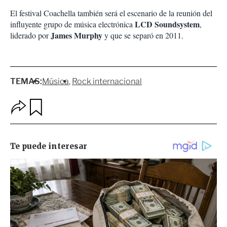
El festival Coachella también será el escenario de la reunión del
LCD Soundsystem
influyente grupo de música electrónica
,
James Murphy
liderado por
y que se separó en 2011.
TEMAS:
Música
Rock internacional
O
G
p
u
c
a
i
r
o
d
n
a
e
r
s
d