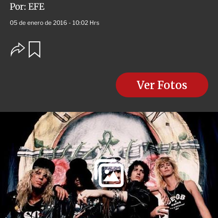
Por:
EFE
05 de enero de 2016 - 10:02 Hrs
O
G
u
p
a
c
r
i
d
o
Ver Fotos
a
n
r
e
s
d
e
c
o
m
p
a
r
t
i
r