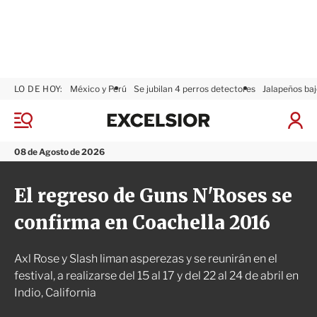
LO DE HOY:
México y Perú
Se jubilan 4 perros detectores
Jalapeños baj
E
x
M
I
c
e
n
n
e
i
08 de Agosto de 2026
ú
l
c
s
i
El regreso de Guns N'Roses se
i
a
o
r
confirma en Coachella 2016
r
S
e
s
Axl Rose y Slash liman asperezas y se reunirán en el
i
ó
festival, a realizarse del 15 al 17 y del 22 al 24 de abril en
n
Indio, California