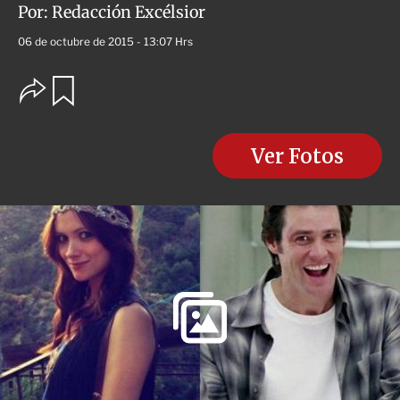
Por:
Redacción Excélsior
06 de octubre de 2015 - 13:07 Hrs
O
G
u
p
a
c
r
i
d
o
Ver Fotos
a
n
r
e
s
d
e
c
o
m
p
a
r
t
i
r