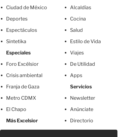
Ciudad de México
Alcaldías
Deportes
Cocina
Espectáculos
Salud
Sintetika
Estilo de Vida
Especiales
Viajes
Foro Excélsior
De Utilidad
Crisis ambiental
Apps
Franja de Gaza
Servicios
Metro CDMX
Newsletter
El Chapo
Anúnciate
Más Excelsior
Directorio
Mujeres
Suscripciones