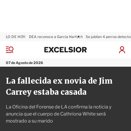
LO DE HOY:
DEA reconoce a García Harfuch
Se jubilan 4 perros detecto
E
x
M
I
c
e
n
n
e
i
07 de Agosto de 2026
ú
l
c
s
i
La fallecida ex novia de Jim
i
a
o
r
Carrey estaba casada
r
S
e
s
La Oficina del Forense de LA confirma la noticia y
i
ó
anuncia que el cuerpo de Cathriona White será
n
mostrado a su marido