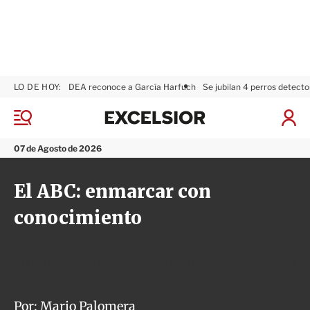
LO DE HOY:
DEA reconoce a García Harfuch
Se jubilan 4 perros detecto
E
x
M
I
c
e
n
n
e
i
07 de Agosto de 2026
ú
l
c
s
i
El ABC: enmarcar con
i
a
o
r
conocimiento
r
S
e
s
i
Cómo hacer un portarretratos con pastas recicladas de
ó
libros
n
Por:
Mario Palomera