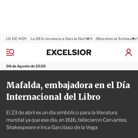
LO DE HOY:
La DEA reconoce a García Harfuch
¡Rescaten al Schnauzer!
E
x
M
I
c
e
n
n
e
i
06 de Agosto de 2026
ú
l
c
s
i
Mafalda, embajadora en el Día
i
a
o
r
Internacional del Libro
r
S
e
s
El 23 de abril es un día simbólico para la literatura
i
ó
mundial ya que ese día, en 1616, fallecieron Cervantes,
n
Shakespeare e Inca Garcilaso de la Vega