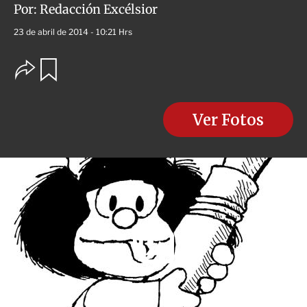
Por:
Redacción Excélsior
23 de abril de 2014 - 10:21 Hrs
O
G
u
p
a
c
r
i
d
o
Ver Fotos
a
n
r
e
s
d
e
c
o
m
p
a
r
t
i
r