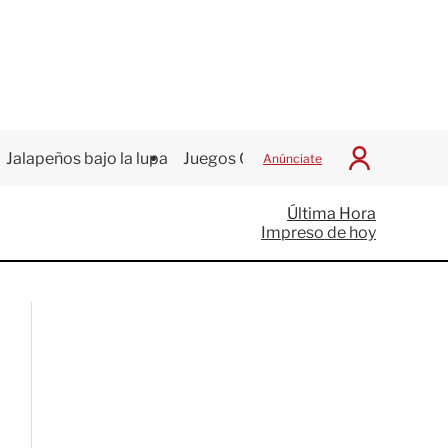
Jalapeños bajo la lupa
Juegos Centroamericanos
Anúnciate
I
n
i
Última Hora
c
Impreso de hoy
i
a
r
S
e
s
i
ó
n