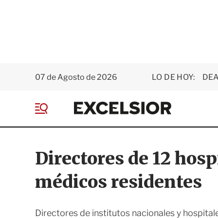
07 de Agosto de 2026
LO DE HOY:
DEA
E
x
M
c
e
e
n
l
ú
s
Directores de 12 hosp
i
o
médicos residentes
r
Directores de institutos nacionales y hospita