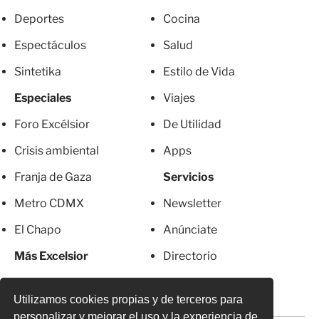
Deportes
Cocina
Espectáculos
Salud
Sintetika
Estilo de Vida
Especiales
Viajes
Foro Excélsior
De Utilidad
Crisis ambiental
Apps
Franja de Gaza
Servicios
Metro CDMX
Newsletter
El Chapo
Anúnciate
Más Excelsior
Directorio
Mujeres
Suscripciones
Utilizamos cookies propias y de terceros para
personalizar y mejorar el uso y la experiencia de