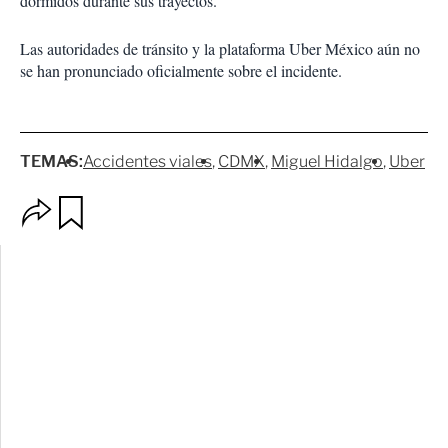
dormidos durante sus trayectos.
Las autoridades de tránsito y la plataforma Uber México aún no
se han pronunciado oficialmente sobre el incidente.
TEMAS:
Accidentes viales
CDMX
Miguel Hidalgo
Uber
O
G
p
u
c
a
i
r
o
d
n
a
e
r
s
d