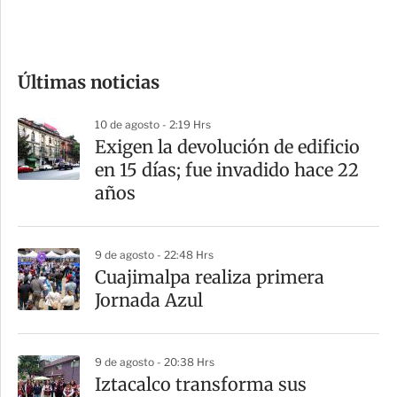
e
c
o
Últimas noticias
m
p
10 de agosto - 2:19 Hrs
a
Exigen la devolución de edificio
r
en 15 días; fue invadido hace 22
t
años
i
r
9 de agosto - 22:48 Hrs
Cuajimalpa realiza primera
Jornada Azul
9 de agosto - 20:38 Hrs
Iztacalco transforma sus