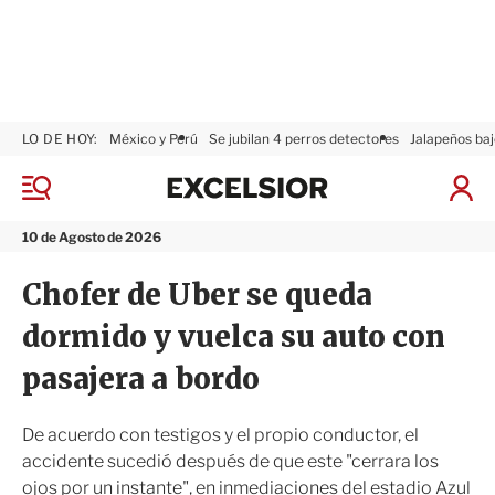
LO DE HOY:
México y Perú
Se jubilan 4 perros detectores
Jalapeños baj
E
x
M
I
c
e
n
n
e
i
10 de Agosto de 2026
ú
l
c
s
i
Chofer de Uber se queda
i
a
o
r
dormido y vuelca su auto con
r
S
e
pasajera a bordo
s
i
ó
De acuerdo con testigos y el propio conductor, el
n
accidente sucedió después de que este "cerrara los
ojos por un instante", en inmediaciones del estadio Azul