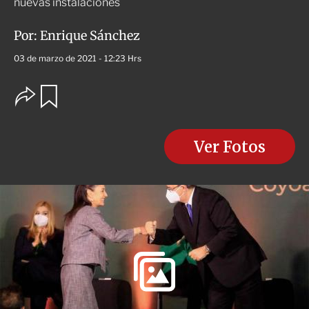
nuevas instalaciones
Por:
Enrique Sánchez
03 de marzo de 2021 - 12:23 Hrs
O
G
u
p
a
c
r
i
d
o
Ver Fotos
a
n
r
e
s
d
e
c
o
m
p
a
r
t