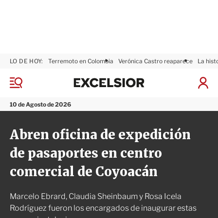
LO DE HOY:
Terremoto en Colombia
Verónica Castro reaparece
La hist
E
x
M
I
c
e
n
n
e
i
10 de Agosto de 2026
ú
l
c
s
i
Abren oficina de expedición
i
a
o
r
de pasaportes en centro
r
S
e
comercial de Coyoacán
s
i
ó
Marcelo Ebrard, Claudia Sheinbaum y Rosa Icela
n
Rodríguez fueron los encargados de inaugurar estas