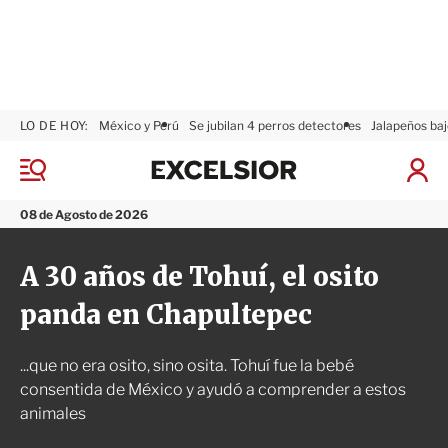
LO DE HOY:
México y Perú
Se jubilan 4 perros detectores
Jalapeños baj
E
x
M
I
c
e
n
n
e
i
08 de Agosto de 2026
ú
l
c
s
i
A 30 años de Tohuí, el osito
i
a
o
r
panda en Chapultepec
r
S
e
s
...que no era osito, sino osita. Tohuí fue la bebé
i
ó
consentida de México y ayudó a comprender a estos
n
animales