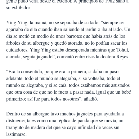
gente pudo verla desde el exterior. A principios de 1982 salió a
su exhibidor.
Ying Ying, la mamá, no se separaba de su lado, “siempre se
agarraba de ella cuando iban saliendo al jardín o iba al lado. Un
día se metió en medio de unos barrotes que había atrás de los
árboles de su albergue y quedó atorada, no lo podían sacar los
cuidadores, Ying Ying estaba desesperada mientras que Tohuí,
atorada, seguía jugando”, comentó entre risas la doctora Reyes.
“Era la consentida, porque era la primera, si daba un paso
adelante, todo el mundo se alegraba, si se volteaba, todo el
mundo se alegraba, y si se caía, todos estábamos más asustados
que otra cosa de que no le fuera a pasar nada, igual que un bebé
primerizo; así fue para todos nosotros”, añadió.
Dentro de su albergue tuvo muchos juguetes para ayudarla a
distraerse, tales como una réplica de panda que se movía, un
triángulo de madera del que se cayó infinidad de veces sin
lastimarse.