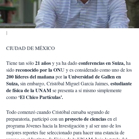
t
i
r
CIUDAD DE MÉXICO
21 años
conferencias en Suiza,
Tiene tan sólo
y ya ha dado
ha
reconocido por la ON
sido
U y es considerado como uno de los
200 líderes del mañana
a Universidad de Gallen en
por l
Suiza,
estudiante
sin embargo, Cristóbal Miguel García Jaimes,
de física de la UNAM
se presenta a sí mismo simplemente
‘El Chico Partículas’.
como
Todo comenzó cuando Cristóbal cursaba segundo de
proyecto de ciencias
preparatoria, participó con un
en el
programa Jóvenes hacia la Investigación y al ser uno de los
mejores reportes fue seleccionado para hacer una estancia de