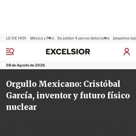
LO DE HOY:
México y Perú
Se jubilan 4 perros detectores
Jalapeños baj
E
x
M
I
c
e
n
n
e
i
08 de Agosto de 2026
ú
l
c
s
i
Orgullo Mexicano: Cristóbal
i
a
o
r
García, inventor y futuro físico
r
S
e
nuclear
s
i
ó
n
Con tan sólo 21 años, ya ha dado conferencias en suiza,
es reconocido en la ONU y ha sido considerado como