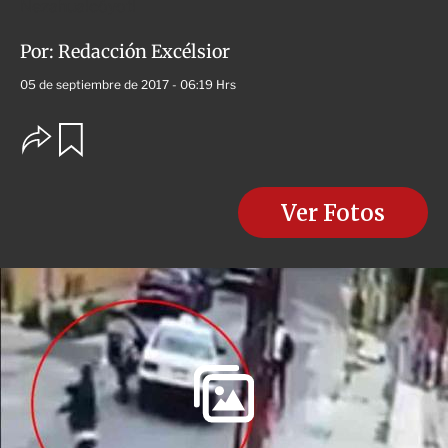
Nezahualcóyotl
Por:
Redacción Excélsior
05 de septiembre de 2017 - 06:19 Hrs
O
G
u
p
a
c
r
i
d
o
Ver Fotos
a
n
r
e
s
d
e
c
o
m
p
a
r
t