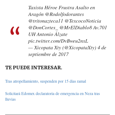
Taxista Héroe Frustra Asalto en
Aragón
@Rodolfodorantes
@tritonazteca11
@TexcocoNoticia
@DonCortes_
@MrElDiablo8
Av.701
UH Antonio Álzate
pic.twitter.com/DvBweu2nxL
— Xicopata Xty (@XicopataXty)
4 de
septiembre de 2017
TE PUEDE INTERESAR.
Tras atropellamiento, suspenden por 15 días ramal
Solicitará Edomex declaratoria de emergencia en Neza tras
lluvias