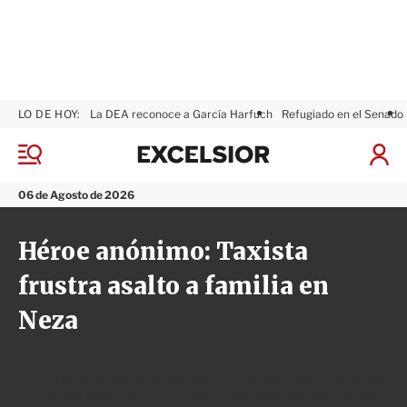
LO DE HOY:
La DEA reconoce a García Harfuch
Refugiado en el Senado
E
x
M
I
c
e
n
n
e
i
06 de Agosto de 2026
ú
l
c
s
i
Héroe anónimo: Taxista
i
a
o
r
frustra asalto a familia en
r
S
e
Neza
s
i
ó
n
El hombre se percató del asalto que habría en calles de
la colonia Ampliación Ciudad Lago en el municipio de